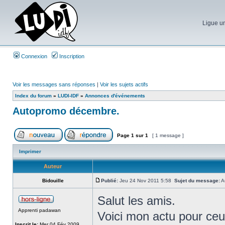
Ligue un
Connexion
Inscription
Voir les messages sans réponses
|
Voir les sujets actifs
Index du forum
»
LUDI-IDF
»
Annonces d'événements
Autopromo décembre.
Page
1
sur
1
[ 1 message ]
Imprimer
Auteur
Bidouille
Publié:
Jeu 24 Nov 2011 5:58
Sujet du message:
A
Salut les amis.
Apprenti padawan
Voici mon actu pour ceu
Inscrit le:
Mer 04 Fév 2009