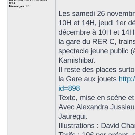
8:14
Messages:
43
Les samedi 26 novembr
10H et 14H, jeudi 1er 
décembre à 10H et 14H, 
la gare du RER C, trai
spectacle jeune public (
Kamishibaï.
Il reste des places surto
la Gare aux jouets
http
id=898
Texte, mise en scène et
Avec Alexandra Jussiau
Jauregui.
Illustrations : David Ch
Tarifs : 10€ par enfant,