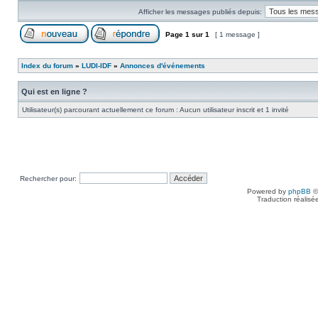
Afficher les messages publiés depuis:
Page
1
sur
1
[ 1 message ]
Index du forum
»
LUDI-IDF
»
Annonces d'événements
Qui est en ligne ?
Utilisateur(s) parcourant actuellement ce forum : Aucun utilisateur inscrit et 1 invité
Rechercher pour:
Powered by
phpBB
©
Traduction réalisé