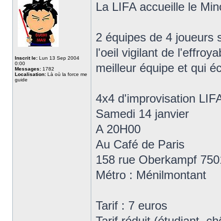
La LIFA accueille le Mi
2 équipes de 4 joueurs s
l'oeil vigilant de l'effro
Inscrit le:
Lun 13 Sep 2004
0:00
meilleur équipe et qui é
Messages:
1782
Localisation:
Là où la force me
guide
4x4 d'improvisation LIF
Samedi 14 janvier
A 20H00
Au Café de Paris
158 rue Oberkampf 750
Métro : Ménilmontant
Tarif : 7 euros
Tarif réduit (étudiant, 