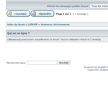
Afficher les messages publiés depuis:
Page
1
sur
1
[ 1 message ]
Index du forum
»
LUDI-IDF
»
Annonces d'événements
Qui est en ligne ?
Utilisateur(s) parcourant actuellement ce forum : Aucun utilisateur inscrit et 2 invité(s)
Rechercher pour:
Powered by
phpBB
©
Traduction réalisé