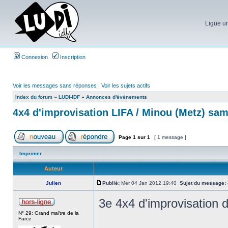
Ligue un
Connexion
Inscription
Voir les messages sans réponses
|
Voir les sujets actifs
Index du forum
»
LUDI-IDF
»
Annonces d'événements
4x4 d'improvisation LIFA / Minou (Metz) sam
Page
1
sur
1
[ 1 message ]
Imprimer
Auteur
Julien
Publié:
Mer 04 Jan 2012 19:40
Sujet du message:
3e 4x4 d'improvisation d
N° 29: Grand maître de la
Farce