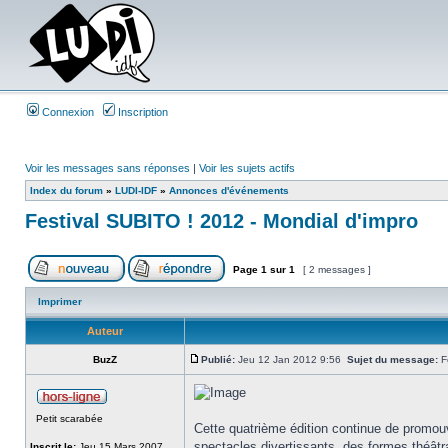
Connexion
Inscription
Voir les messages sans réponses
|
Voir les sujets actifs
Index du forum
»
LUDI-IDF
»
Annonces d'événements
Festival SUBITO ! 2012 - Mondial d'impro
Page
1
sur
1
[ 2 messages ]
Imprimer
Auteur
BuzZ
Publié:
Jeu 12 Jan 2012 9:56
Sujet du message:
Fe
Petit scarabée
Cette quatrième édition continue de promouv
spectacles divertissants, des formes théâtra
Inscrit le:
Jeu 15 Mars 2007