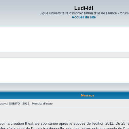
Ludi-Idf
Ligue universitaire d'improvisation d'Ile de France - forum
Accueil du site
Message
stival SUBITO ! 2012 - Mondial d'impro
oir la création théâtrale spontanée après le succès de l'édition 2011. Du 25 
les s'éloignant de l'impro traditionnelle, des rencontres entre le monde de l'i