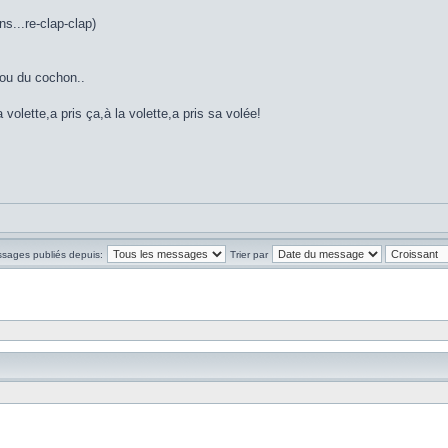
ns...re-clap-clap)
t ou du cochon..
a volette,a pris ça,à la volette,a pris sa volée!
ssages publiés depuis:
Trier par