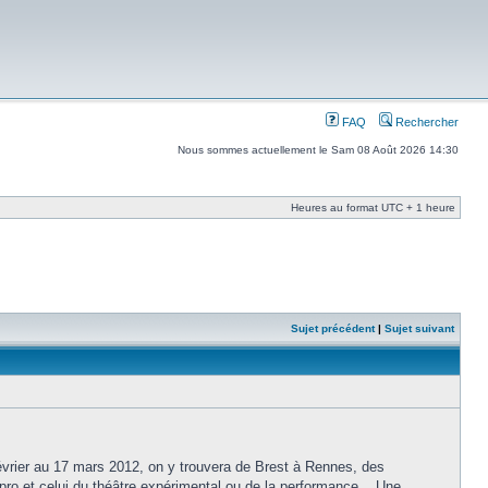
FAQ
Rechercher
Nous sommes actuellement le Sam 08 Août 2026 14:30
Heures au format UTC + 1 heure
Sujet précédent
|
Sujet suivant
février au 17 mars 2012, on y trouvera de Brest à Rennes, des
mpro et celui du théâtre expérimental ou de la performance... Une