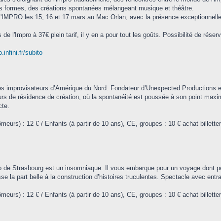
s formes, des créations spontanées mélangeant musique et théâtre.
 L'IMPRO les 15, 16 et 17 mars au Mac Orlan, avec la présence exceptionnell
 l'Impro à 37€ plein tarif, il y en a pour tout les goûts. Possibilité de réserv
infini.fr/subito
es improvisateurs d’Amérique du Nord. Fondateur d’Unexpected Productions en 1
rs de résidence de création, où la spontanéité est poussée à son point maximal
cte.
chômeurs) : 12 € / Enfants (à partir de 10 ans), CE, groupes : 10 € achat billette
 de Strasbourg est un insomniaque. Il vous embarque pour un voyage dont per
e la part belle à la construction d’histoires truculentes. Spectacle avec entr
chômeurs) : 12 € / Enfants (à partir de 10 ans), CE, groupes : 10 € achat billette