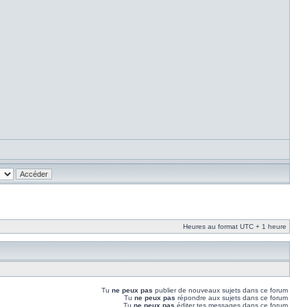
Heures au format UTC + 1 heure
Tu
ne peux pas
publier de nouveaux sujets dans ce forum
Tu
ne peux pas
répondre aux sujets dans ce forum
Tu
ne peux pas
éditer tes messages dans ce forum