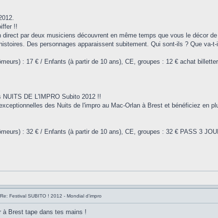
2012.
ffer !!
irect par deux musiciens découvrent en même temps que vous le décor de cet
’histoires. Des personnages apparaissent subitement. Qui sont-ils ? Que va-t-
chômeurs) : 17 € / Enfants (à partir de 10 ans), CE, groupes : 12 € achat billette
des NUITS DE L'IMPRO Subito 2012 !!
 exceptionnelles des Nuits de l'impro au Mac-Orlan à Brest et bénéficiez en p
, chômeurs) : 32 € / Enfants (à partir de 10 ans), CE, groupes : 32 € PASS 3 JOU
Re: Festival SUBITO ! 2012 - Mondial d'impro
ler à Brest tape dans tes mains !