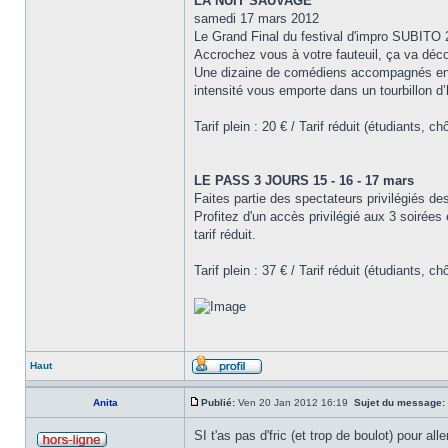
LA NUIT SAUVAGE
samedi 17 mars 2012
Le Grand Final du festival d'impro SUBITO 
Accrochez vous à votre fauteuil, ça va décoi
Une dizaine de comédiens accompagnés en d
intensité vous emporte dans un tourbillon d
Tarif plein : 20 € / Tarif réduit (étudiants, 
LE PASS 3 JOURS 15 - 16 - 17 mars
Faites partie des spectateurs privilégiés 
Profitez d'un accès privilégié aux 3 soirées
tarif réduit.
Tarif plein : 37 € / Tarif réduit (étudiants
Haut
Anita
Publié:
Ven 20 Jan 2012 16:19
Sujet du message:
SI t'as pas d'fric (et trop de boulot) pour al