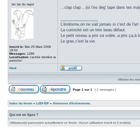
Jar Jar du ragot
...clap clap....(si t'es deg' tape dans tes mai
_________________
L'érotisme,on ne sait jamais si c'est de l'ar
La curiosité est un très beau défaut.
Le petit oiseau a pris sa volée..a pris ça,à l
Le gras,c'est la vie.
Inscrit le:
Mar 25 Mars 2008
18:02
Messages:
1286
Localisation:
cachée derrière la
patoche!
Haut
Afficher les me
Page
1
sur
1
[ 2 messages ]
Index du forum
»
LUDI-IDF
»
Annonces d'événements
Qui est en ligne ?
Utilisateur(s) parcourant actuellement ce forum : Aucun utilisateur inscrit et 4 invité(s)