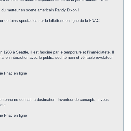
e du metteur en scène américain Randy Dixon !
er certains spectacles sur la billetterie en ligne de la FNAC.
983 à Seattle, il est fasciné par le temporaire et l’immédiateté. Il
 en interaction avec le public, seul témoin et véritable révélateur
rie Fnac en ligne
sonne ne connait la destination. Inventeur de concepts, il vous
acte.
rie Fnac en ligne