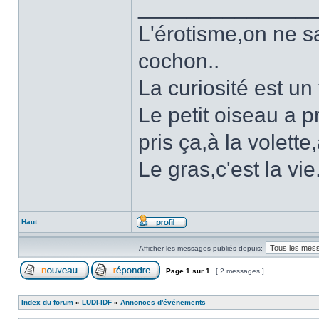
______________
L'érotisme,on ne sai
cochon..
La curiosité est un
Le petit oiseau a pr
pris ça,à la volette
Le gras,c'est la vie
Haut
Afficher les messages publiés depuis:
Page
1
sur
1
[ 2 messages ]
Index du forum
»
LUDI-IDF
»
Annonces d'événements