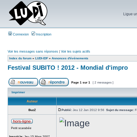
Ligue un
Connexion
Inscription
Voir les messages sans réponses
|
Voir les sujets actifs
Index du forum
»
LUDI-IDF
»
Annonces d'événements
Festival SUBITO ! 2012 - Mondial d'impro
Page
1
sur
1
[ 2 messages ]
Imprimer
Auteur
BuzZ
Publié:
Jeu 12 Jan 2012 9:56
Sujet du message:
Fe
Petit scarabée
Inscrit le:
Jeu 15 Mars 2007