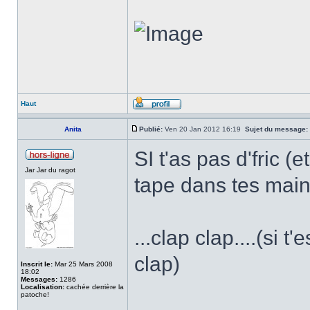
Haut
Anita
Publié:
Ven 20 Jan 2012 16:19
Sujet du message:
SI t'as pas d'fric (
Jar Jar du ragot
tape dans tes main
...clap clap....(si 
clap)
Inscrit le:
Mar 25 Mars 2008
18:02
Messages:
1286
Localisation:
cachée derrière la
patoche!