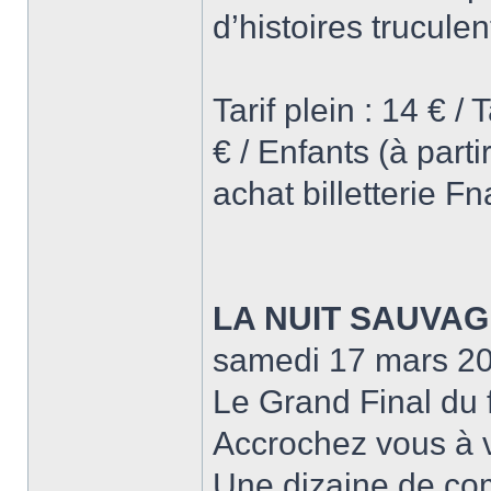
d’histoires trucule
Tarif plein : 14 € /
€ / Enfants (à part
achat billetterie F
LA NUIT SAUVAG
samedi 17 mars 2
Le Grand Final du 
Accrochez vous à vo
Une dizaine de co