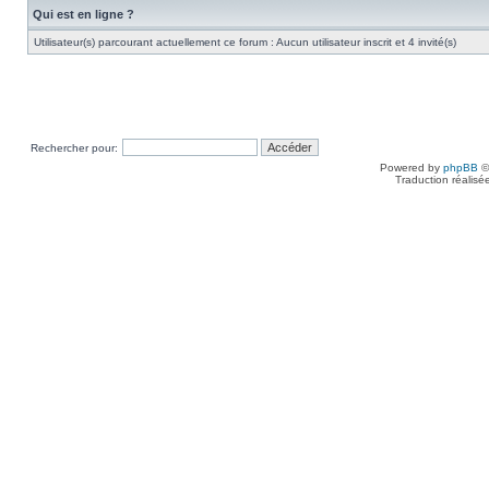
Qui est en ligne ?
Utilisateur(s) parcourant actuellement ce forum : Aucun utilisateur inscrit et 4 invité(s)
Rechercher pour:
Powered by
phpBB
©
Traduction réalisé