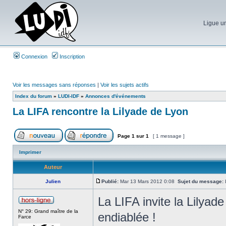
Ligue un
Connexion
Inscription
Voir les messages sans réponses
|
Voir les sujets actifs
Index du forum
»
LUDI-IDF
»
Annonces d'événements
La LIFA rencontre la Lilyade de Lyon
Page
1
sur
1
[ 1 message ]
Imprimer
Auteur
Julien
Publié:
Mar 13 Mars 2012 0:08
Sujet du message:
L
La LIFA invite la Lilyad
N° 29: Grand maître de la
endiablée !
Farce