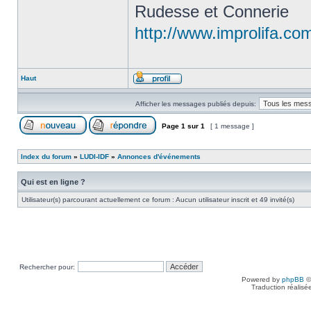
Rudesse et Connerie
http://www.improlifa.co
Haut
Afficher les messages publiés depuis:
Page
1
sur
1
[ 1 message ]
Index du forum
»
LUDI-IDF
»
Annonces d'événements
Qui est en ligne ?
Utilisateur(s) parcourant actuellement ce forum : Aucun utilisateur inscrit et 49 invité(s)
Rechercher pour:
Powered by
phpBB
©
Traduction réalisé