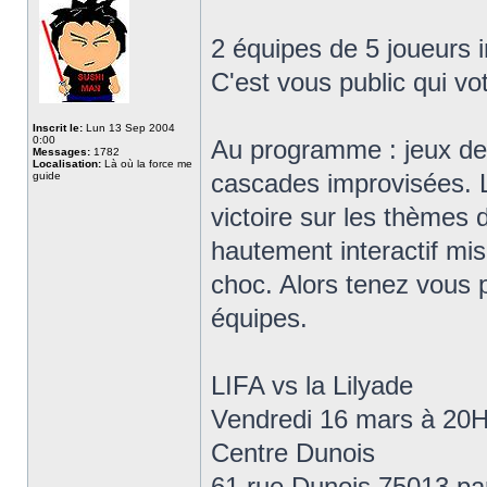
2 équipes de 5 joueurs i
C'est vous public qui vo
Inscrit le:
Lun 13 Sep 2004
0:00
Au programme : jeux de 
Messages:
1782
Localisation:
Là où la force me
cascades improvisées. L
guide
victoire sur les thèmes 
hautement interactif mi
choc. Alors tenez vous p
équipes.
LIFA vs la Lilyade
Vendredi 16 mars à 20
Centre Dunois
61 rue Dunois 75013 pa