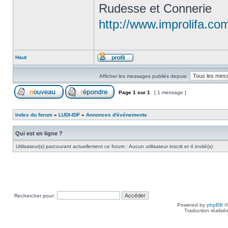
Rudesse et Connerie
http://www.improlifa.co
Haut
Afficher les messages publiés depuis:
Page
1
sur
1
[ 1 message ]
Index du forum
»
LUDI-IDF
»
Annonces d'événements
Qui est en ligne ?
Utilisateur(s) parcourant actuellement ce forum : Aucun utilisateur inscrit et 4 invité(s)
Rechercher pour:
Powered by
phpBB
©
Traduction réalisé