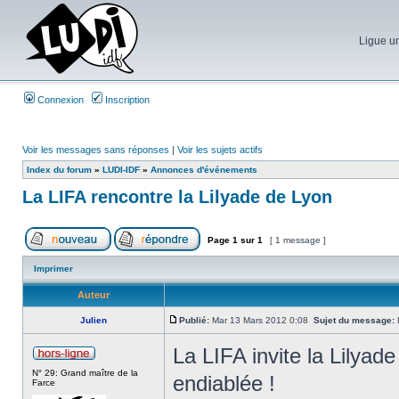
Ligue un
Connexion
Inscription
Voir les messages sans réponses
|
Voir les sujets actifs
Index du forum
»
LUDI-IDF
»
Annonces d'événements
La LIFA rencontre la Lilyade de Lyon
Page
1
sur
1
[ 1 message ]
Imprimer
Auteur
Julien
Publié:
Mar 13 Mars 2012 0:08
Sujet du message:
L
La LIFA invite la Lilyad
N° 29: Grand maître de la
endiablée !
Farce