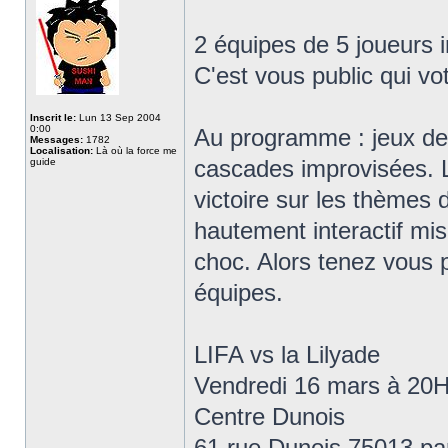
2 équipes de 5 joueurs i
C'est vous public qui vo
Inscrit le:
Lun 13 Sep 2004
0:00
Au programme : jeux de 
Messages:
1782
Localisation:
Là où la force me
cascades improvisées. L
guide
victoire sur les thèmes 
hautement interactif mi
choc. Alors tenez vous p
équipes.
LIFA vs la Lilyade
Vendredi 16 mars à 20
Centre Dunois
61 rue Dunois 75013 pa