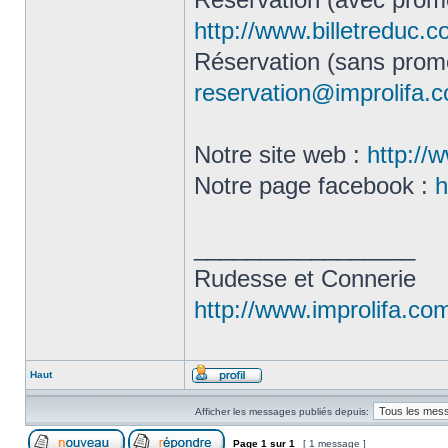
http://www.billetreduc.
Réservation (sans promo
reservation@improlifa.
Notre site web :
http://
Notre page facebook :
h
_________________
Rudesse et Connerie
http://www.improlifa.co
Haut
Afficher les messages publiés depuis:
Page
1
sur
1
[ 1 message ]