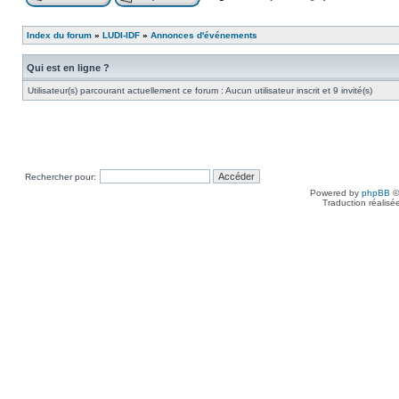
Index du forum
»
LUDI-IDF
»
Annonces d'événements
Qui est en ligne ?
Utilisateur(s) parcourant actuellement ce forum : Aucun utilisateur inscrit et 9 invité(s)
Rechercher pour:
Powered by
phpBB
©
Traduction réalisé