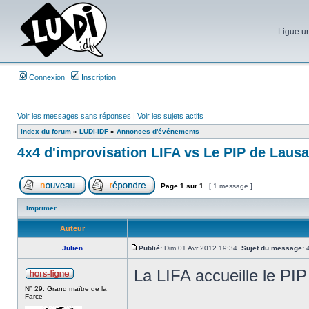
Ligue un
Connexion
Inscription
Voir les messages sans réponses
|
Voir les sujets actifs
Index du forum
»
LUDI-IDF
»
Annonces d'événements
4x4 d'improvisation LIFA vs Le PIP de Laus
Page
1
sur
1
[ 1 message ]
Imprimer
Auteur
Julien
Publié:
Dim 01 Avr 2012 19:34
Sujet du message:
4
La LIFA accueille le PI
N° 29: Grand maître de la
Farce