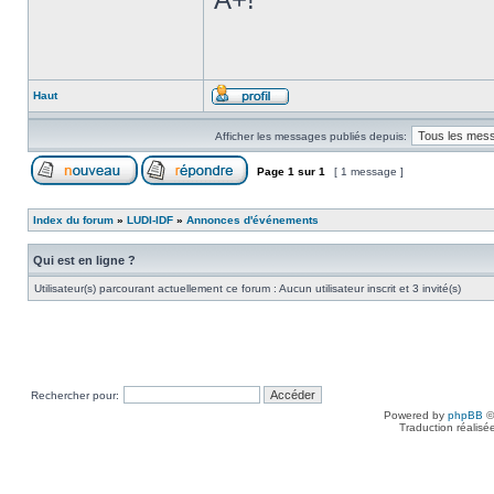
Haut
Afficher les messages publiés depuis:
Page
1
sur
1
[ 1 message ]
Index du forum
»
LUDI-IDF
»
Annonces d'événements
Qui est en ligne ?
Utilisateur(s) parcourant actuellement ce forum : Aucun utilisateur inscrit et 3 invité(s)
Rechercher pour:
Powered by
phpBB
©
Traduction réalisé