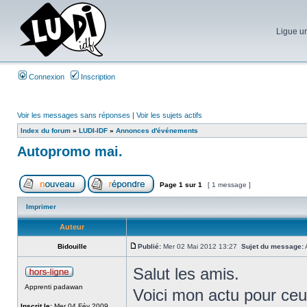
Ligue un
Connexion
Inscription
Voir les messages sans réponses
|
Voir les sujets actifs
Index du forum
»
LUDI-IDF
»
Annonces d'événements
Autopromo mai.
Page
1
sur
1
[ 1 message ]
Imprimer
Auteur
Bidouille
Publié:
Mer 02 Mai 2012 13:27
Sujet du message:
Salut les amis.
Apprenti padawan
Voici mon actu pour ceu
Inscrit le:
Mer 04 Fév 2009