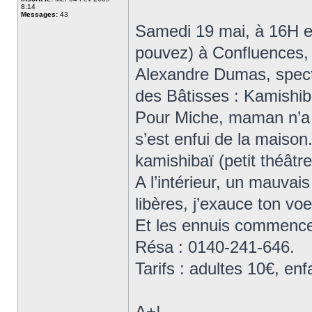
8:14
Messages:
43
Samedi 19 mai, à 16H et
pouvez) à Confluences,
Alexandre Dumas, specta
des Bâtisses : Kamishib
Pour Miche, maman n’a d’
s’est enfui de la maison.
kamishibaï (petit théâtr
A l’intérieur, un mauvai
libères, j’exauce ton vo
Et les ennuis commence
Résa : 0140-241-646.
Tarifs : adultes 10€, enf
A+!