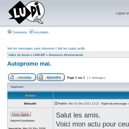
Ligue un
Connexion
Inscription
Voir les messages sans réponses
|
Voir les sujets actifs
Index du forum
»
LUDI-IDF
»
Annonces d'événements
Autopromo mai.
Page
1
sur
1
[ 1 message ]
Imprimer
Auteur
Bidouille
Publié:
Mer 02 Mai 2012 13:27
Sujet du message:
Salut les amis.
Apprenti padawan
Voici mon actu pour ceu
Inscrit le:
Mer 04 Fév 2009