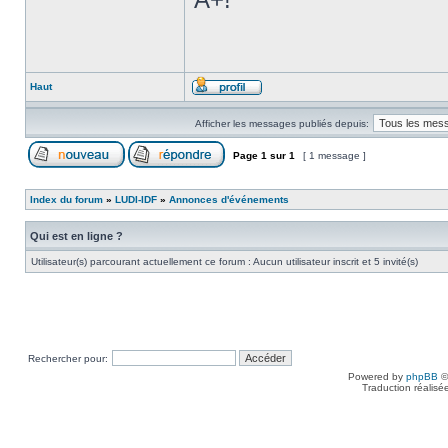
Haut
Afficher les messages publiés depuis:
Page
1
sur
1
[ 1 message ]
Index du forum
»
LUDI-IDF
»
Annonces d'événements
Qui est en ligne ?
Utilisateur(s) parcourant actuellement ce forum : Aucun utilisateur inscrit et 5 invité(s)
Rechercher pour:
Powered by
phpBB
©
Traduction réalisé