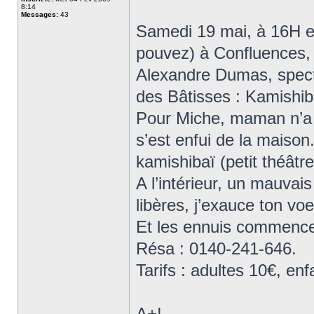
8:14
Messages:
43
Samedi 19 mai, à 16H et
pouvez) à Confluences,
Alexandre Dumas, specta
des Bâtisses : Kamishib
Pour Miche, maman n’a d’
s’est enfui de la maison.
kamishibaï (petit théâtr
A l’intérieur, un mauvai
libères, j’exauce ton vo
Et les ennuis commence
Résa : 0140-241-646.
Tarifs : adultes 10€, enf
A+!