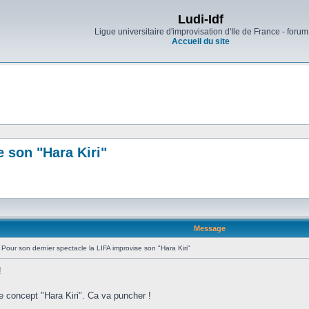
Ludi-Idf
Ligue universitaire d'improvisation d'Ile de France - forum
Accueil du site
e son "Hara Kiri"
Message
Pour son dernier spectacle la LIFA improvise son "Hara Kiri"
!
e concept "Hara Kiri". Ca va puncher !