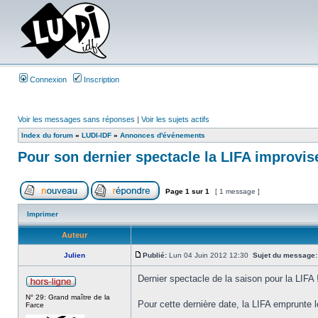
Connexion
Inscription
Voir les messages sans réponses
|
Voir les sujets actifs
Index du forum
»
LUDI-IDF
»
Annonces d'événements
Pour son dernier spectacle la LIFA improvis
Page
1
sur
1
[ 1 message ]
Imprimer
Auteur
Julien
Publié:
Lun 04 Juin 2012 12:30
Sujet du message:
Dernier spectacle de la saison pour la LIFA 
N° 29: Grand maître de la
Pour cette dernière date, la LIFA emprunte l
Farce