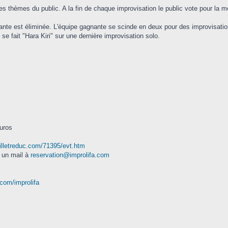
s thèmes du public. A la fin de chaque improvisation le public vote pour la me
rdante est éliminée. L'équipe gagnante se scinde en deux pour des improvisatio
se fait "Hara Kiri" sur une dernière improvisation solo.
euros
illetreduc.com/71395/evt.htm
 un mail à
reservation@improlifa.com
com/improlifa