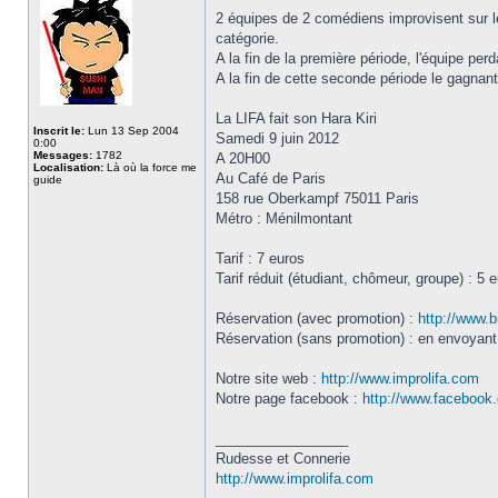
2 équipes de 2 comédiens improvisent sur le
catégorie.
A la fin de la première période, l'équipe pe
A la fin de cette seconde période le gagnant 
La LIFA fait son Hara Kiri
Inscrit le:
Lun 13 Sep 2004
Samedi 9 juin 2012
0:00
Messages:
1782
A 20H00
Localisation:
Là où la force me
Au Café de Paris
guide
158 rue Oberkampf 75011 Paris
Métro : Ménilmontant
Tarif : 7 euros
Tarif réduit (étudiant, chômeur, groupe) : 5 
Réservation (avec promotion) :
http://www.b
Réservation (sans promotion) : en envoyant
Notre site web :
http://www.improlifa.com
Notre page facebook :
http://www.facebook.
_________________
Rudesse et Connerie
http://www.improlifa.com