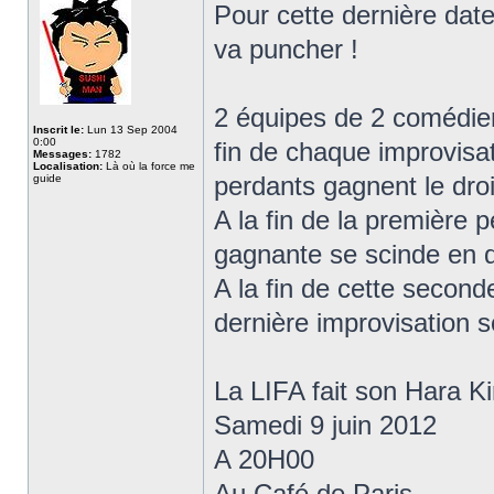
Pour cette dernière date
va puncher !
2 équipes de 2 comédien
Inscrit le:
Lun 13 Sep 2004
0:00
fin de chaque improvisat
Messages:
1782
Localisation:
Là où la force me
perdants gagnent le droi
guide
A la fin de la première 
gagnante se scinde en d
A la fin de cette second
dernière improvisation s
La LIFA fait son Hara Ki
Samedi 9 juin 2012
A 20H00
Au Café de Paris