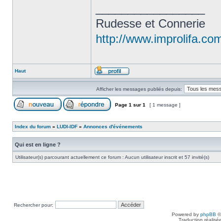
_________________
Rudesse et Connerie
http://www.improlifa.co
Haut
Afficher les messages publiés depuis:
Page
1
sur
1
[ 1 message ]
Index du forum
»
LUDI-IDF
»
Annonces d'événements
Qui est en ligne ?
Utilisateur(s) parcourant actuellement ce forum : Aucun utilisateur inscrit et 57 invité(s)
Rechercher pour:
Powered by
phpBB
©
Traduction réalisé