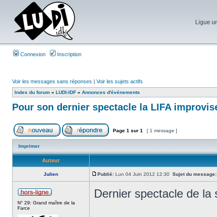
Ligue un
Connexion
Inscription
Voir les messages sans réponses
|
Voir les sujets actifs
Index du forum
»
LUDI-IDF
»
Annonces d'événements
Pour son dernier spectacle la LIFA improvis
Page
1
sur
1
[ 1 message ]
Imprimer
Auteur
Julien
Publié:
Lun 04 Juin 2012 12:30
Sujet du message:
Dernier spectacle de la 
N° 29: Grand maître de la
Farce