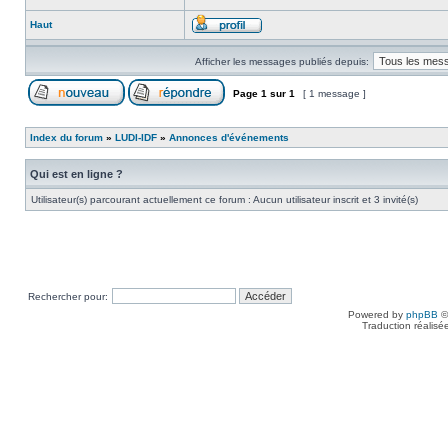
Haut
Afficher les messages publiés depuis:
Page
1
sur
1
[ 1 message ]
Index du forum
»
LUDI-IDF
»
Annonces d'événements
Qui est en ligne ?
Utilisateur(s) parcourant actuellement ce forum : Aucun utilisateur inscrit et 3 invité(s)
Rechercher pour:
Powered by
phpBB
©
Traduction réalisé