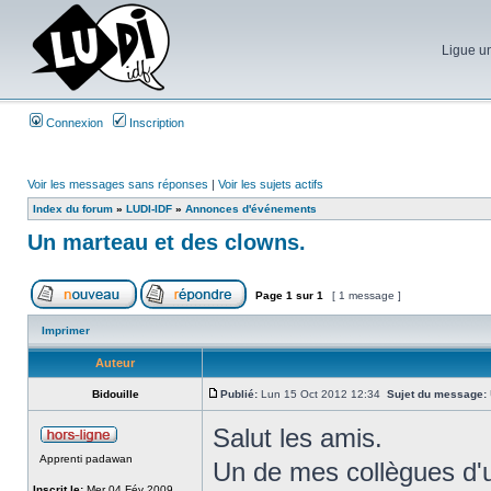
Ligue un
Connexion
Inscription
Voir les messages sans réponses
|
Voir les sujets actifs
Index du forum
»
LUDI-IDF
»
Annonces d'événements
Un marteau et des clowns.
Page
1
sur
1
[ 1 message ]
Imprimer
Auteur
Bidouille
Publié:
Lun 15 Oct 2012 12:34
Sujet du message:
Salut les amis.
Apprenti padawan
Un de mes collègues d'
Inscrit le:
Mer 04 Fév 2009