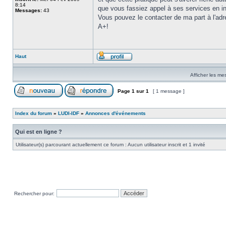
8:14
que vous fassiez appel à ses services en in
Messages:
43
Vous pouvez le contacter de ma part à l'ad
A+!
Haut
Afficher les me
Page
1
sur
1
[ 1 message ]
Index du forum
»
LUDI-IDF
»
Annonces d'événements
Qui est en ligne ?
Utilisateur(s) parcourant actuellement ce forum : Aucun utilisateur inscrit et 1 invité
Rechercher pour: