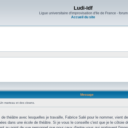
Ludi-Idf
Ligue universitaire d'improvisation d'Ile de France - forum
Accueil du site
Message
Un marteau et des clowns.
 théâtre avec lesquelles je travaille, Fabrice Salé pour le nommer, vient de
nées dans une école de théâtre. Si je vous le conseille c'est que je le côtoie 
utant au point de vue personnel que pour ceux d'entre vous qui pratiquent l'im