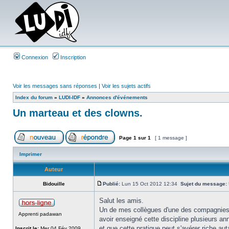
Connexion
Inscription
Voir les messages sans réponses
|
Voir les sujets actifs
Index du forum
»
LUDI-IDF
»
Annonces d'événements
Un marteau et des clowns.
Page
1
sur
1
[ 1 message ]
Imprimer
Auteur
Bidouille
Publié:
Lun 15 Oct 2012 12:34
Sujet du message:
Salut les amis.
Un de mes collègues d'une des compagnies de
Apprenti padawan
avoir enseigné cette discipline plusieurs an
et que cette pratique peut s'avérer riche a
Inscrit le:
Mer 04 Fév 2009