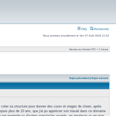
FAQ
Rechercher
Nous sommes actuellement le Ven 07 Août 2026 21:52
Heures au format UTC + 1 heure
Sujet précédent
|
Sujet suivant
 créer sa structure pour donner des cours et stages de clown, après
depuis plus de 10 ans, que j'ai pu apprécier son travail dans ce domaine
pro par exemple ou d'autres spectacles vivants, en amateurs ou en pros,