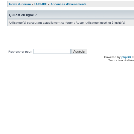
Index du forum
»
LUDI-IDF
»
Annonces d'événements
Qui est en ligne ?
Utilisateur(s) parcourant actuellement ce forum : Aucun utilisateur inscrit et 5 invité(s)
Rechercher pour:
Powered by
phpBB
©
Traduction réalisé