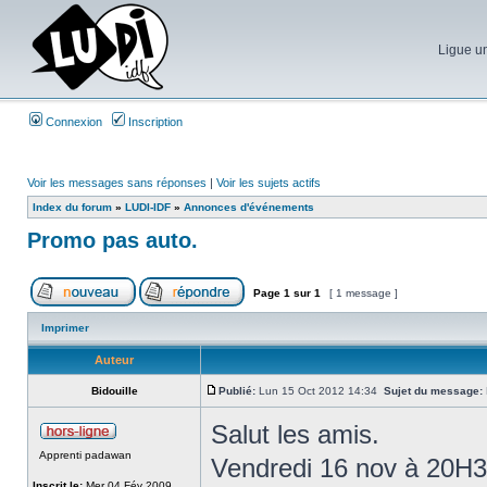
Ligue un
Connexion
Inscription
Voir les messages sans réponses
|
Voir les sujets actifs
Index du forum
»
LUDI-IDF
»
Annonces d'événements
Promo pas auto.
Page
1
sur
1
[ 1 message ]
Imprimer
Auteur
Bidouille
Publié:
Lun 15 Oct 2012 14:34
Sujet du message:
Salut les amis.
Apprenti padawan
Vendredi 16 nov à 20H30
Inscrit le:
Mer 04 Fév 2009