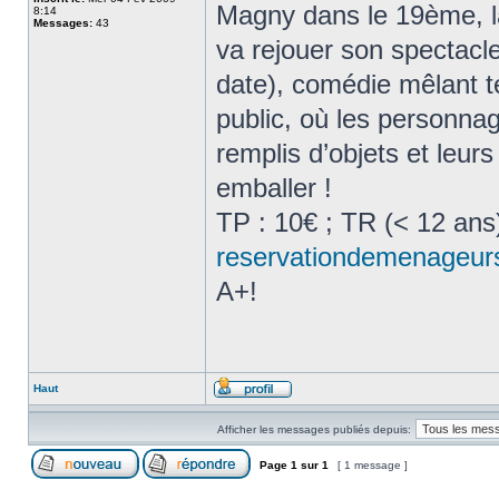
Magny dans le 19ème, la 
8:14
Messages:
43
va rejouer son spectac
date), comédie mêlant t
public, où les personnag
remplis d’objets et leur
emballer !
TP : 10€ ; TR (< 12 ans)
reservationdemenageu
A+!
Haut
Afficher les messages publiés depuis:
Page
1
sur
1
[ 1 message ]