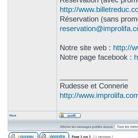
http://www.billetreduc.
Réservation (sans promo
reservation@improlifa.
Notre site web :
http://
Notre page facebook :
h
_________________
Rudesse et Connerie
http://www.improlifa.co
Haut
Afficher les messages publiés depuis:
Page
1
sur
1
[ 1 message ]