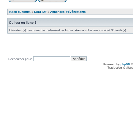
Index du forum
»
LUDI-IDF
»
Annonces d'événements
Qui est en ligne ?
Utilisateur(s) parcourant actuellement ce forum : Aucun utilisateur inscrit et 38 invité(s)
Rechercher pour:
Powered by
phpBB
©
Traduction réalisé