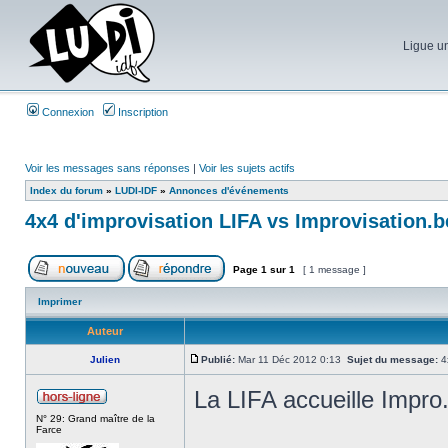
Ligue un
Connexion
Inscription
Voir les messages sans réponses
|
Voir les sujets actifs
Index du forum
»
LUDI-IDF
»
Annonces d'événements
4x4 d'improvisation LIFA vs Improvisation.b
Page
1
sur
1
[ 1 message ]
Imprimer
Auteur
Julien
Publié:
Mar 11 Déc 2012 0:13
Sujet du message:
4x
La LIFA accueille Impro
N° 29: Grand maître de la
Farce