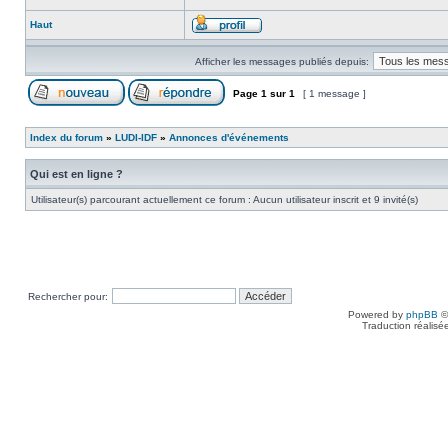
Haut
Afficher les messages publiés depuis:
Page
1
sur
1
[ 1 message ]
Index du forum
»
LUDI-IDF
»
Annonces d'événements
Qui est en ligne ?
Utilisateur(s) parcourant actuellement ce forum : Aucun utilisateur inscrit et 9 invité(s)
Rechercher pour:
Powered by
phpBB
©
Traduction réalisé