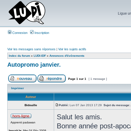
Ligue un
Connexion
Inscription
Voir les messages sans réponses
|
Voir les sujets actifs
Index du forum
»
LUDI-IDF
»
Annonces d'événements
Autopromo janvier.
Page
1
sur
1
[ 1 message ]
Imprimer
Auteur
Bidouille
Publié:
Lun 07 Jan 2013 17:29
Sujet du message:
Salut les amis.
Apprenti padawan
Bonne année post-apocal
Inscrit le:
Mer 04 Fév 2009