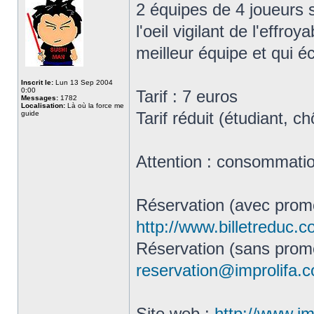
2 équipes de 4 joueurs s
l'oeil vigilant de l'effro
meilleur équipe et qui é
Inscrit le:
Lun 13 Sep 2004
0:00
Tarif : 7 euros
Messages:
1782
Localisation:
Là où la force me
Tarif réduit (étudiant, 
guide
Attention : consommation
Réservation (avec promo
http://www.billetreduc.
Réservation (sans promo
reservation@improlifa.
Site web :
http://www.im