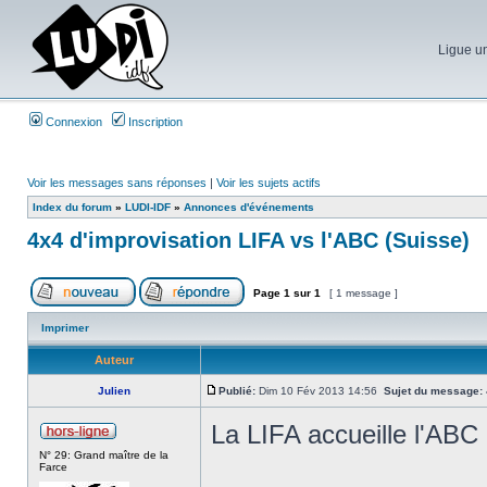
Ligue un
Connexion
Inscription
Voir les messages sans réponses
|
Voir les sujets actifs
Index du forum
»
LUDI-IDF
»
Annonces d'événements
4x4 d'improvisation LIFA vs l'ABC (Suisse)
Page
1
sur
1
[ 1 message ]
Imprimer
Auteur
Julien
Publié:
Dim 10 Fév 2013 14:56
Sujet du message:
La LIFA accueille l'ABC
N° 29: Grand maître de la
Farce