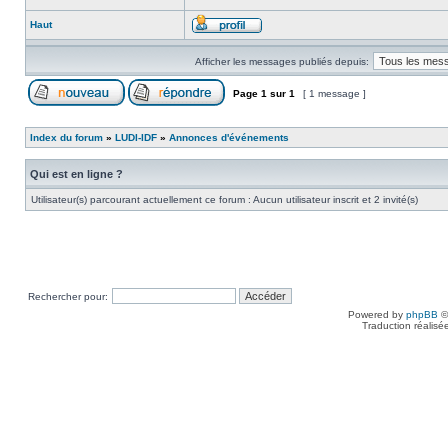
Haut
Afficher les messages publiés depuis:
Page
1
sur
1
[ 1 message ]
Index du forum
»
LUDI-IDF
»
Annonces d'événements
Qui est en ligne ?
Utilisateur(s) parcourant actuellement ce forum : Aucun utilisateur inscrit et 2 invité(s)
Rechercher pour:
Powered by
phpBB
©
Traduction réalisé