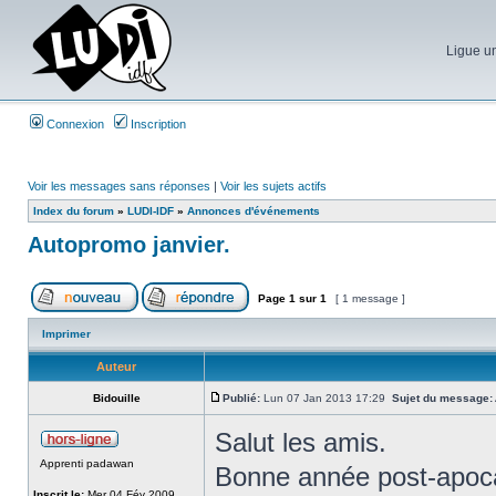
Ligue un
Connexion
Inscription
Voir les messages sans réponses
|
Voir les sujets actifs
Index du forum
»
LUDI-IDF
»
Annonces d'événements
Autopromo janvier.
Page
1
sur
1
[ 1 message ]
Imprimer
Auteur
Bidouille
Publié:
Lun 07 Jan 2013 17:29
Sujet du message:
Salut les amis.
Apprenti padawan
Bonne année post-apocal
Inscrit le:
Mer 04 Fév 2009