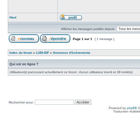
Haut
Afficher les messages publiés depuis:
Page
1
sur
1
[ 1 message ]
Index du forum
»
LUDI-IDF
»
Annonces d'événements
Qui est en ligne ?
Utilisateur(s) parcourant actuellement ce forum : Aucun utilisateur inscrit et 38 invité(s)
Rechercher pour:
Powered by
phpBB
©
Traduction réalisé