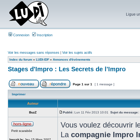
Ligue un
Connexion
Inscription
Voir les messages sans réponses
|
Voir les sujets actifs
Index du forum
»
LUDI-IDF
»
Annonces d'événements
Stages d'Impro : Les Secrets de l'Impro
Page
1
sur
1
[ 1 message ]
Imprimer
Auteur
BuzZ
Publié:
Lun 11 Fév 2013 10:01
Sujet du message:
Vous voulez découvrir le
Petit scarabée
La
compagnie Impro I
Inscrit le:
Jeu 15 Mars 2007