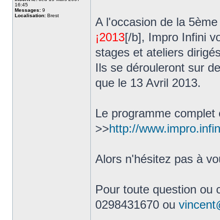
16:45
Messages:
9
Localisation:
Brest
A l'occasion de la 5ème 
¡2013
[/b], Impro Infini
stages et ateliers dirigé
Ils se dérouleront sur d
que le 13 Avril 2013.
Le programme complet et 
>>
http://www.impro.infi
Alors n'hésitez pas à vou
Pour toute question ou
0298431670 ou
vincent@