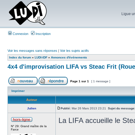
Ligue un
Connexion
Inscription
Voir les messages sans réponses
|
Voir les sujets actifs
Index du forum
»
LUDI-IDF
»
Annonces d'événements
4x4 d'improvisation LIFA vs Steac Frit (Rou
Page
1
sur
1
[ 1 message ]
Imprimer
Auteur
Julien
Publié:
Mar 26 Mars 2013 23:21
Sujet du message
La LIFA accueille le Ste
N° 29: Grand maître de la
Farce