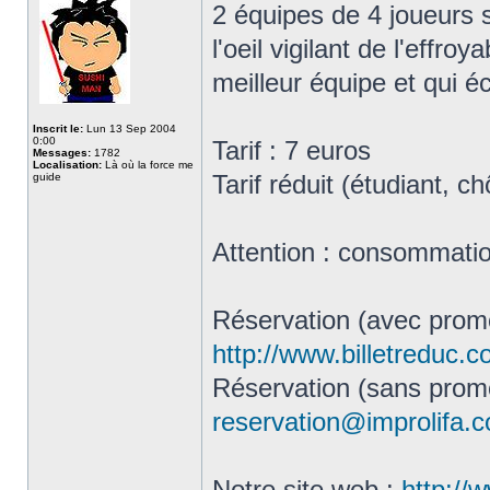
2 équipes de 4 joueurs s
l'oeil vigilant de l'effro
meilleur équipe et qui é
Inscrit le:
Lun 13 Sep 2004
0:00
Tarif : 7 euros
Messages:
1782
Localisation:
Là où la force me
Tarif réduit (étudiant, 
guide
Attention : consommation
Réservation (avec promo
http://www.billetreduc.
Réservation (sans promo
reservation@improlifa.
Notre site web :
http://