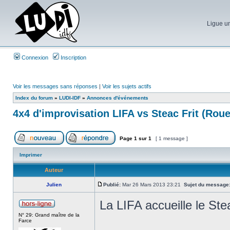
Ligue un
Connexion
Inscription
Voir les messages sans réponses
|
Voir les sujets actifs
Index du forum
»
LUDI-IDF
»
Annonces d'événements
4x4 d'improvisation LIFA vs Steac Frit (Rou
Page
1
sur
1
[ 1 message ]
Imprimer
Auteur
Julien
Publié:
Mar 26 Mars 2013 23:21
Sujet du message
La LIFA accueille le Ste
N° 29: Grand maître de la
Farce