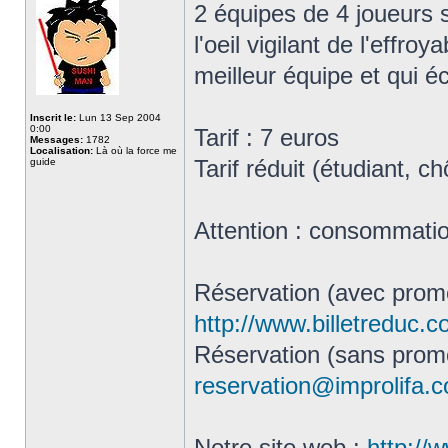
2 équipes de 4 joueurs s
l'oeil vigilant de l'effro
meilleur équipe et qui é
Inscrit le:
Lun 13 Sep 2004
0:00
Tarif : 7 euros
Messages:
1782
Localisation:
Là où la force me
Tarif réduit (étudiant, 
guide
Attention : consommation
Réservation (avec promo
http://www.billetreduc.
Réservation (sans promo
reservation@improlifa.
Notre site web :
http://