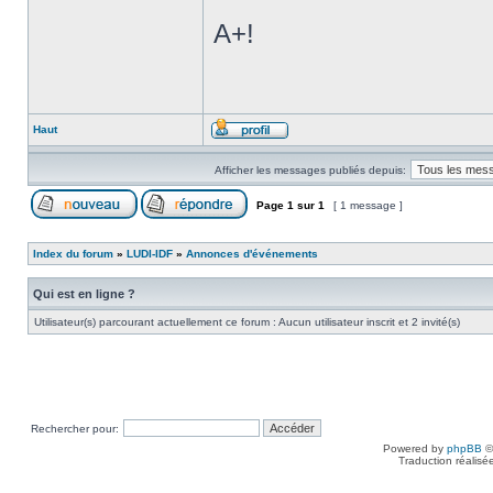
A+!
Haut
Afficher les messages publiés depuis:
Page
1
sur
1
[ 1 message ]
Index du forum
»
LUDI-IDF
»
Annonces d'événements
Qui est en ligne ?
Utilisateur(s) parcourant actuellement ce forum : Aucun utilisateur inscrit et 2 invité(s)
Rechercher pour:
Powered by
phpBB
©
Traduction réalisé