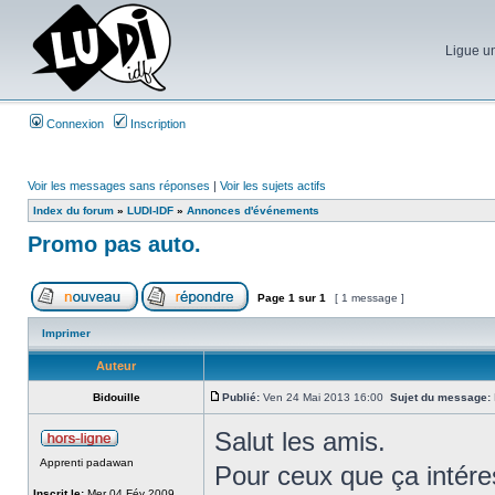
Ligue un
Connexion
Inscription
Voir les messages sans réponses
|
Voir les sujets actifs
Index du forum
»
LUDI-IDF
»
Annonces d'événements
Promo pas auto.
Page
1
sur
1
[ 1 message ]
Imprimer
Auteur
Bidouille
Publié:
Ven 24 Mai 2013 16:00
Sujet du message:
Salut les amis.
Apprenti padawan
Pour ceux que ça intére
Inscrit le:
Mer 04 Fév 2009