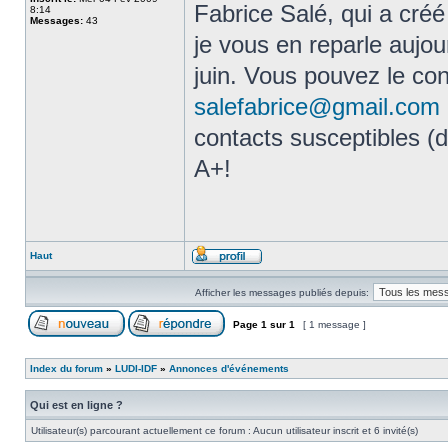
Fabrice Salé, qui a cré
8:14
Messages:
43
je vous en reparle aujou
juin. Vous pouvez le con
salefabrice@gmail.com
contacts susceptibles (d
A+!
Haut
Afficher les messages publiés depuis:
Page
1
sur
1
[ 1 message ]
Index du forum
»
LUDI-IDF
»
Annonces d'événements
Qui est en ligne ?
Utilisateur(s) parcourant actuellement ce forum : Aucun utilisateur inscrit et 6 invité(s)