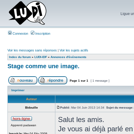
Ligue un
Connexion
Inscription
Voir les messages sans réponses
|
Voir les sujets actifs
Index du forum
»
LUDI-IDF
»
Annonces d'événements
Stage comme une image.
Page
1
sur
1
[ 1 message ]
Imprimer
Auteur
Bidouille
Publié:
Mar 04 Juin 2013 14:34
Sujet du message:
Salut les amis.
Apprenti padawan
Je vous ai déjà parlé en
Inscrit le:
Mer 04 Fév 2009