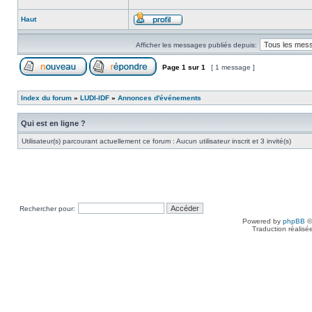
Haut
Afficher les messages publiés depuis:
Page
1
sur
1
[ 1 message ]
Index du forum
»
LUDI-IDF
»
Annonces d'événements
Qui est en ligne ?
Utilisateur(s) parcourant actuellement ce forum : Aucun utilisateur inscrit et 3 invité(s)
Rechercher pour:
Powered by
phpBB
©
Traduction réalisé