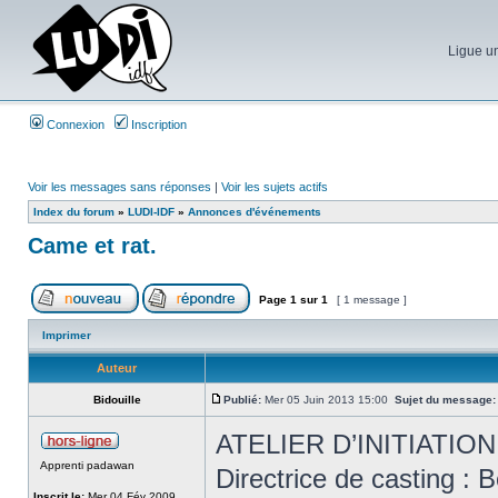
Ligue un
Connexion
Inscription
Voir les messages sans réponses
|
Voir les sujets actifs
Index du forum
»
LUDI-IDF
»
Annonces d'événements
Came et rat.
Page
1
sur
1
[ 1 message ]
Imprimer
Auteur
Bidouille
Publié:
Mer 05 Juin 2013 15:00
Sujet du message:
ATELIER D’INITIATIO
Apprenti padawan
Directrice de casting
Inscrit le:
Mer 04 Fév 2009