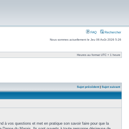
FAQ
Rechercher
Nous sommes actuellement le Jeu 06 Août 2026 5:26
Heures au format UTC + 1 heure
Sujet précédent
|
Sujet suivant
nd à vos questions et met en pratique son savoir faire pour que la
e Danse du Marais. Ils sont ouverts à toute personne désireuse de