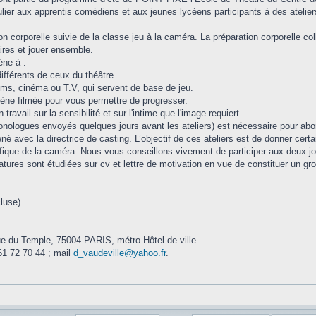
culier aux apprentis comédiens et aux jeunes lycéens participants à des atelier
on corporelle suivie de la classe jeu à la caméra. La préparation corporelle c
ires et jouer ensemble.
ène à :
ifférents de ceux du théâtre.
films, cinéma ou T.V, qui servent de base de jeu.
ène filmée pour vous permettre de progresser.
travail sur la sensibilité et sur l'intime que l'image requiert.
onologues envoyés quelques jours avant les ateliers) est nécessaire pour ab
é avec la directrice de casting. L’objectif de ces ateliers est de donner certai
ifique de la caméra. Nous vous conseillons vivement de participer aux deux jo
atures sont étudiées sur cv et lettre de motivation en vue de constituer un 
luse).
e du Temple, 75004 PARIS, métro Hôtel de ville.
1 72 70 44 ; mail
d_vaudeville@yahoo.fr
.