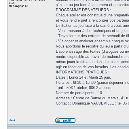
8:14
s’initier au jeu face à la caméra et en parti
Messages:
43
PROGRAMME DES ATELIERS :
Chaque atelier est constitué d’une préparati
et vous rendre prêt à rencontrer vos partena
L’initiation au jeu face à la caméra vous am
- Vous mesurer à des techniques et un jeu d
- Travailler sur des extraits de scénarii de 
- Visionner et analyser ensemble chaque sc
Nous abordons le registre du jeu à partir d’un 
L’apprentissage des textes (dialogues ou m
rendre disponible au travail de recherche men
mieux jouer la situation dans l’espace spéc
agir en fonction de vos besoins. Les candid
INFORMATIONS PRATIQUES :
Dates : Lundi 24 et Mardi 25 juin.
Horaires : 9h30 à 15h30 (pause déjeuner inc
Tarif : 50€ 1 atelier, 80€ 2 ateliers.
Nombre de participants : 10.
Adresse : Centre de Danse du Marais, 41 ru
Contact : Dominique VAUDEVILLE : tél 06 6
Haut