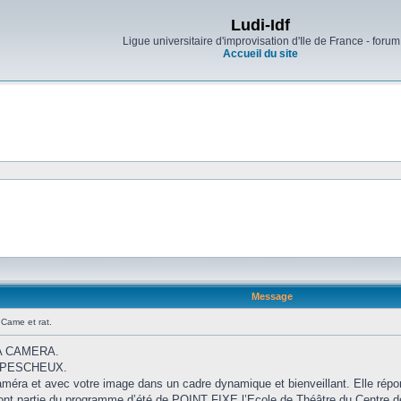
Ludi-Idf
Ligue universitaire d'improvisation d'Ile de France - forum
Accueil du site
Message
Came et rat.
LA CAMERA.
LE-PESCHEUX.
caméra et avec votre image dans un cadre dynamique et bienveillant. Elle répo
 font partie du programme d’été de POINT FIXE l’Ecole de Théâtre du Centre d