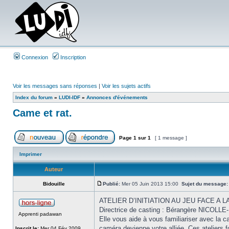
Connexion
Inscription
Voir les messages sans réponses
|
Voir les sujets actifs
Index du forum
»
LUDI-IDF
»
Annonces d'événements
Came et rat.
Page
1
sur
1
[ 1 message ]
Imprimer
Auteur
Bidouille
Publié:
Mer 05 Juin 2013 15:00
Sujet du message:
ATELIER D’INITIATION AU JEU FACE A 
Directrice de casting : Bérangère NICOL
Apprenti padawan
Elle vous aide à vous familiariser avec la 
caméra devienne votre alliée. Ces ateliers
Inscrit le:
Mer 04 Fév 2009