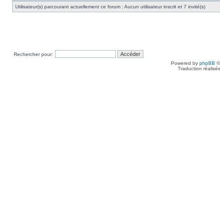
Utilisateur(s) parcourant actuellement ce forum : Aucun utilisateur inscrit et 7 invité(s)
Rechercher pour:
Powered by
phpBB
©
Traduction réalisé