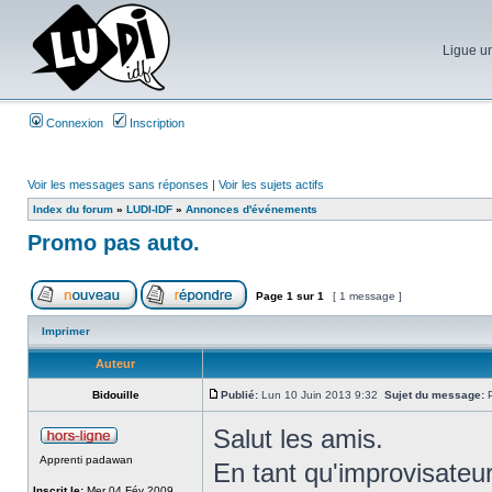
Ligue un
Connexion
Inscription
Voir les messages sans réponses
|
Voir les sujets actifs
Index du forum
»
LUDI-IDF
»
Annonces d'événements
Promo pas auto.
Page
1
sur
1
[ 1 message ]
Imprimer
Auteur
Bidouille
Publié:
Lun 10 Juin 2013 9:32
Sujet du message:
P
Salut les amis.
Apprenti padawan
En tant qu'improvisateur
Inscrit le:
Mer 04 Fév 2009