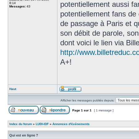
potentiellement aussi f
8:14
Messages:
43
potentiellement fans de
de passage à Paris et qu
son débit de parole, son
dont voici le lien via Bill
http://www.billetreduc.
A+!
Haut
Afficher les messages publiés depuis:
Page
1
sur
1
[ 1 message ]
Index du forum
»
LUDI-IDF
»
Annonces d'événements
Qui est en ligne ?