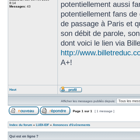
potentiellement aussi f
8:14
Messages:
43
potentiellement fans de
de passage à Paris et qu
son débit de parole, son
dont voici le lien via Bill
http://www.billetreduc.
A+!
Haut
Afficher les messages publiés depuis:
Page
1
sur
1
[ 1 message ]
Index du forum
»
LUDI-IDF
»
Annonces d'événements
Qui est en ligne ?