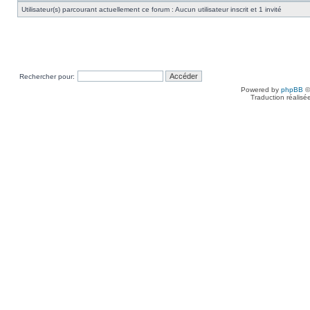
Utilisateur(s) parcourant actuellement ce forum : Aucun utilisateur inscrit et 1 invité
Rechercher pour:
Powered by
phpBB
©
Traduction réalisé