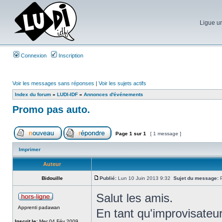
Ligue un
Connexion
Inscription
Voir les messages sans réponses
|
Voir les sujets actifs
Index du forum
»
LUDI-IDF
»
Annonces d'événements
Promo pas auto.
Page
1
sur
1
[ 1 message ]
Imprimer
Auteur
Bidouille
Publié:
Lun 10 Juin 2013 9:32
Sujet du message:
P
Salut les amis.
Apprenti padawan
En tant qu'improvisateur
Inscrit le:
Mer 04 Fév 2009