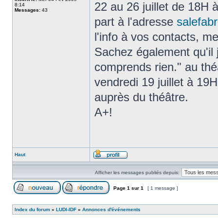
22 au 26 juillet de 18H
8:14
Messages:
43
part à l'adresse
salefab
l'info à vos contacts, me
Sachez également qu'il j
comprends rien." au théâ
vendredi 19 juillet à 19H
auprès du théâtre.
A+!
Haut
Afficher les messages publiés depuis:
Page
1
sur
1
[ 1 message ]
Index du forum
»
LUDI-IDF
»
Annonces d'événements