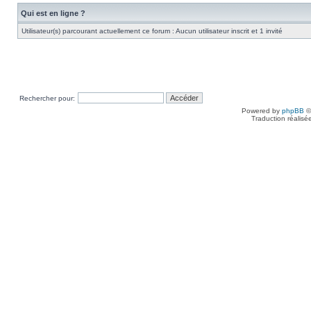
Qui est en ligne ?
Utilisateur(s) parcourant actuellement ce forum : Aucun utilisateur inscrit et 1 invité
Rechercher pour:
Powered by
phpBB
©
Traduction réalisé