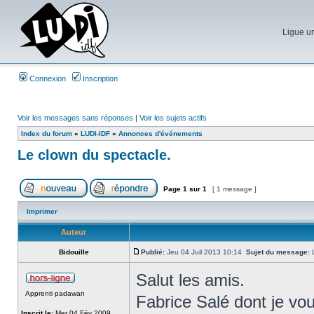
Ligue un
Connexion
Inscription
Voir les messages sans réponses
|
Voir les sujets actifs
Index du forum
»
LUDI-IDF
»
Annonces d'événements
Le clown du spectacle.
Page
1
sur
1
[ 1 message ]
Imprimer
Auteur
Bidouille
Publié:
Jeu 04 Juil 2013 10:14
Sujet du message:
L
Salut les amis.
Apprenti padawan
Fabrice Salé dont je vo
Inscrit le:
Mer 04 Fév 2009