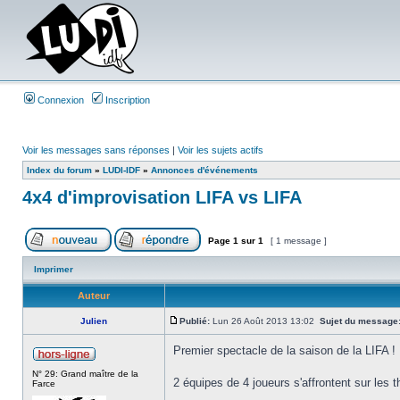
Connexion
Inscription
Voir les messages sans réponses
|
Voir les sujets actifs
Index du forum
»
LUDI-IDF
»
Annonces d'événements
4x4 d'improvisation LIFA vs LIFA
Page
1
sur
1
[ 1 message ]
Imprimer
Auteur
Julien
Publié:
Lun 26 Août 2013 13:02
Sujet du message
Premier spectacle de la saison de la LIFA 
N° 29: Grand maître de la
2 équipes de 4 joueurs s'affrontent sur les t
Farce