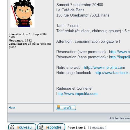
Samedi 7 septembre 20H00
Le Café de Paris
158 rue Oberkampf 75011 Paris
Tarif : 7 euros
Tarif réduit (étudiant, chômeur, groupe) : 5 
Inscrit le:
Lun 13 Sep 2004
0:00
Messages:
1782
Attention : consommation obligatoire !
Localisation:
Là où la force me
guide
Réservation (avec promotion) :
http://www.b
Réservation (sans promotion) :
http://impro
Notre site web :
http://www.improlifa.com
Notre page facebook :
http://www.facebook.
_________________
Rudesse et Connerie
http://www.improlifa.com
Haut
Afficher les me
Page
1
sur
1
[ 1 message ]