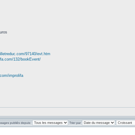
euros
illetreduc.com/97140/evt.htm
lifa.com/132/bookEvent/
com/improlifa
ssages publiés depuis:
Trier par