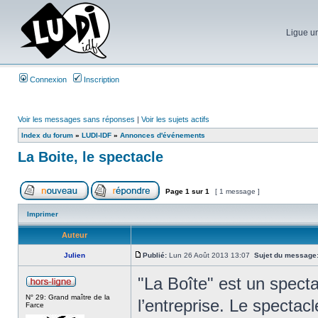
Ligue un
Connexion
Inscription
Voir les messages sans réponses
|
Voir les sujets actifs
Index du forum
»
LUDI-IDF
»
Annonces d'événements
La Boite, le spectacle
Page
1
sur
1
[ 1 message ]
Imprimer
Auteur
Julien
Publié:
Lun 26 Août 2013 13:07
Sujet du message
"La Boîte" est un spectac
N° 29: Grand maître de la
l’entreprise. Le spectac
Farce