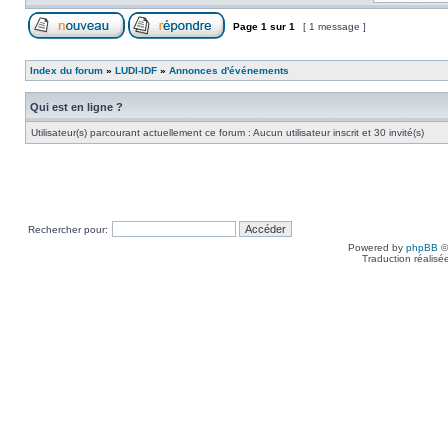
Page
1
sur
1
[ 1 message ]
Index du forum
»
LUDI-IDF
»
Annonces d'événements
Qui est en ligne ?
Utilisateur(s) parcourant actuellement ce forum : Aucun utilisateur inscrit et 30 invité(s)
Rechercher pour:
Powered by
phpBB
©
Traduction réalisé