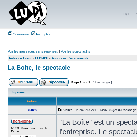
Ligue un
Connexion
Inscription
Voir les messages sans réponses
|
Voir les sujets actifs
Index du forum
»
LUDI-IDF
»
Annonces d'événements
La Boite, le spectacle
Page
1
sur
1
[ 1 message ]
Imprimer
Auteur
Julien
Publié:
Lun 26 Août 2013 13:07
Sujet du message
"La Boîte" est un spectac
N° 29: Grand maître de la
l’entreprise. Le spectac
Farce