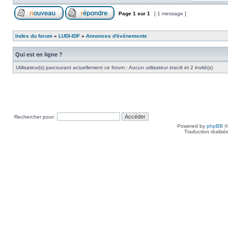
Page
1
sur
1
[ 1 message ]
Index du forum
»
LUDI-IDF
»
Annonces d'événements
Qui est en ligne ?
Utilisateur(s) parcourant actuellement ce forum : Aucun utilisateur inscrit et 2 invité(s)
Rechercher pour:
Powered by
phpBB
©
Traduction réalisé