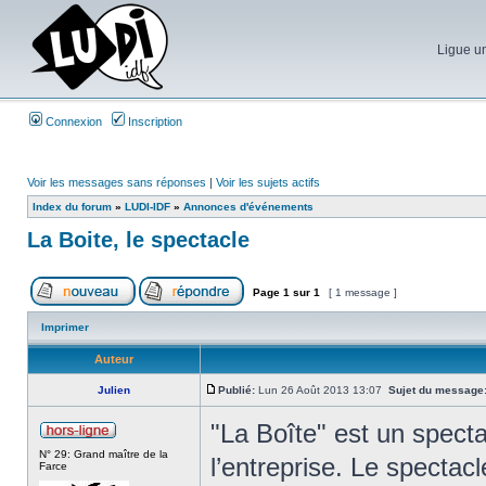
Ligue un
Connexion
Inscription
Voir les messages sans réponses
|
Voir les sujets actifs
Index du forum
»
LUDI-IDF
»
Annonces d'événements
La Boite, le spectacle
Page
1
sur
1
[ 1 message ]
Imprimer
Auteur
Julien
Publié:
Lun 26 Août 2013 13:07
Sujet du message
"La Boîte" est un spectac
N° 29: Grand maître de la
l’entreprise. Le spectac
Farce