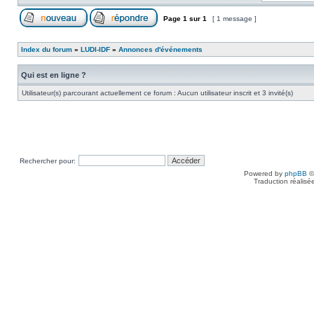
Page
1
sur
1
[ 1 message ]
Index du forum
»
LUDI-IDF
»
Annonces d'événements
Qui est en ligne ?
Utilisateur(s) parcourant actuellement ce forum : Aucun utilisateur inscrit et 3 invité(s)
Rechercher pour:
Powered by
phpBB
©
Traduction réalisé