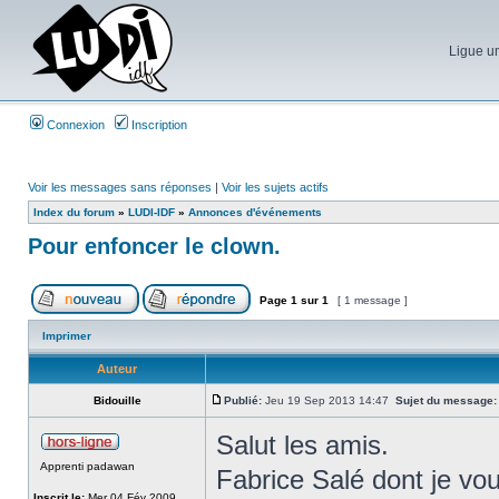
Ligue un
Connexion
Inscription
Voir les messages sans réponses
|
Voir les sujets actifs
Index du forum
»
LUDI-IDF
»
Annonces d'événements
Pour enfoncer le clown.
Page
1
sur
1
[ 1 message ]
Imprimer
Auteur
Bidouille
Publié:
Jeu 19 Sep 2013 14:47
Sujet du message:
Salut les amis.
Apprenti padawan
Fabrice Salé dont je vou
Inscrit le:
Mer 04 Fév 2009