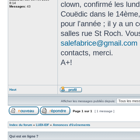
clown, confirmé les lund
8:14
Messages:
43
Couëdic dans le 14ème, 
pour l'année ; il y a un
salles rue St Roch. Vou
salefabrice@gmail.com
contacts, merci.
A+!
Haut
Afficher les messages publiés depuis:
Page
1
sur
1
[ 1 message ]
Index du forum
»
LUDI-IDF
»
Annonces d'événements
Qui est en ligne ?