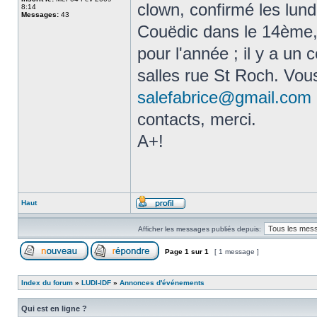
clown, confirmé les lund
8:14
Messages:
43
Couëdic dans le 14ème, 
pour l'année ; il y a un
salles rue St Roch. Vou
salefabrice@gmail.com
contacts, merci.
A+!
Haut
Afficher les messages publiés depuis:
Page
1
sur
1
[ 1 message ]
Index du forum
»
LUDI-IDF
»
Annonces d'événements
Qui est en ligne ?