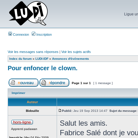
Ligue un
Connexion
Inscription
Voir les messages sans réponses
|
Voir les sujets actifs
Index du forum
»
LUDI-IDF
»
Annonces d'événements
Pour enfoncer le clown.
Page
1
sur
1
[ 1 message ]
Imprimer
Auteur
Bidouille
Publié:
Jeu 19 Sep 2013 14:47
Sujet du message:
Salut les amis.
Apprenti padawan
Fabrice Salé dont je vou
Inscrit le:
Mer 04 Fév 2009