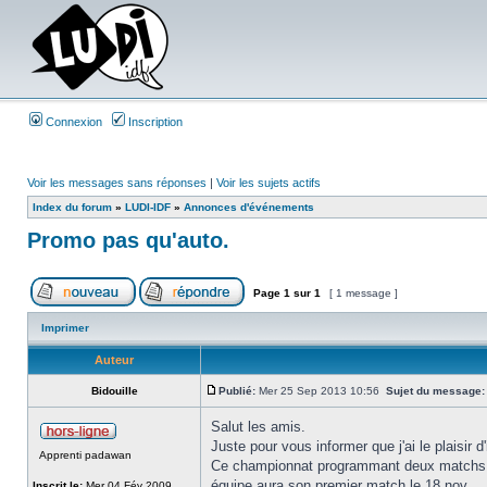
Connexion
Inscription
Voir les messages sans réponses
|
Voir les sujets actifs
Index du forum
»
LUDI-IDF
»
Annonces d'événements
Promo pas qu'auto.
Page
1
sur
1
[ 1 message ]
Imprimer
Auteur
Bidouille
Publié:
Mer 25 Sep 2013 10:56
Sujet du message:
Salut les amis.
Juste pour vous informer que j'ai le plaisir d
Apprenti padawan
Ce championnat programmant deux matchs pa
équipe aura son premier match le 18 nov.
Inscrit le:
Mer 04 Fév 2009