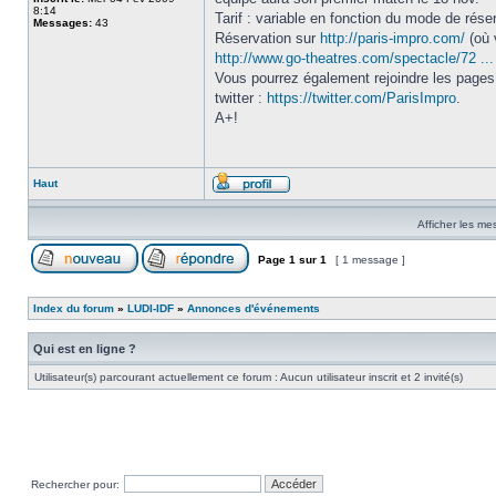
8:14
Tarif : variable en fonction du mode de réser
Messages:
43
Réservation sur
http://paris-impro.com/
(où 
http://www.go-theatres.com/spectacle/72 ..
Vous pourrez également rejoindre les pages
twitter :
https://twitter.com/ParisImpro
.
A+!
Haut
Afficher les me
Page
1
sur
1
[ 1 message ]
Index du forum
»
LUDI-IDF
»
Annonces d'événements
Qui est en ligne ?
Utilisateur(s) parcourant actuellement ce forum : Aucun utilisateur inscrit et 2 invité(s)
Rechercher pour: