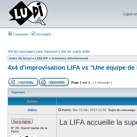
Ligue un
Connexion
Inscription
Voir les messages sans réponses
|
Voir les sujets actifs
Index du forum
»
LUDI-IDF
»
Annonces d'événements
4x4 d'improvisation LIFA vs "Une équipe de
Page
1
sur
1
[ 1 message ]
Imprimer
Auteur
Julien
Publié:
Mar 03 Déc 2013 12:00
Sujet du message:
La LIFA accueille la su
N° 29: Grand maître de la
Farce