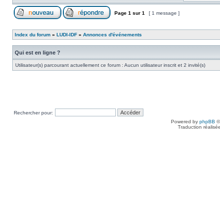
Page
1
sur
1
[ 1 message ]
Index du forum
»
LUDI-IDF
»
Annonces d'événements
Qui est en ligne ?
Utilisateur(s) parcourant actuellement ce forum : Aucun utilisateur inscrit et 2 invité(s)
Rechercher pour:
Powered by
phpBB
©
Traduction réalisé