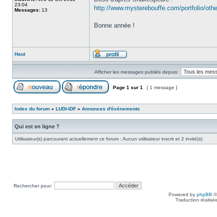
23:04
http://www.mysterebouffe.com/portfolio/othe
Messages:
13
Bonne année !
Haut
Afficher les messages publiés depuis:
Page
1
sur
1
[ 1 message ]
Index du forum
»
LUDI-IDF
»
Annonces d'événements
Qui est en ligne ?
Utilisateur(s) parcourant actuellement ce forum : Aucun utilisateur inscrit et 2 invité(s)
Rechercher pour:
Powered by
phpBB
©
Traduction réalisé