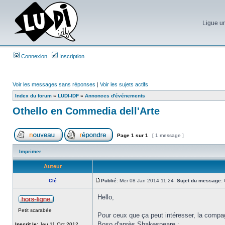
Ligue un
Connexion
Inscription
Voir les messages sans réponses
|
Voir les sujets actifs
Index du forum
»
LUDI-IDF
»
Annonces d'événements
Othello en Commedia dell'Arte
Page
1
sur
1
[ 1 message ]
Imprimer
Auteur
Clé
Publié:
Mer 08 Jan 2014 11:24
Sujet du message:
O
Hello,
Petit scarabée
Pour ceux que ça peut intéresser, la compa
Boso d'après Shakespeare :
Inscrit le:
Jeu 11 Oct 2012