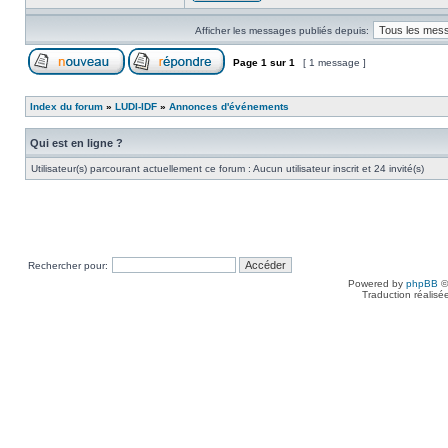
Afficher les messages publiés depuis:
Page
1
sur
1
[ 1 message ]
Index du forum
»
LUDI-IDF
»
Annonces d'événements
Qui est en ligne ?
Utilisateur(s) parcourant actuellement ce forum : Aucun utilisateur inscrit et 24 invité(s)
Rechercher pour:
Powered by
phpBB
©
Traduction réalisé