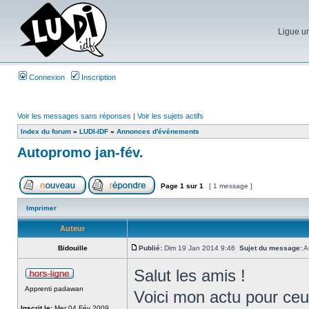
Ligue un
Connexion
Inscription
Voir les messages sans réponses
|
Voir les sujets actifs
Index du forum
»
LUDI-IDF
»
Annonces d'événements
Autopromo jan-fév.
Page
1
sur
1
[ 1 message ]
Imprimer
Auteur
Bidouille
Publié:
Dim 19 Jan 2014 9:46
Sujet du message:
Au
Salut les amis !
Apprenti padawan
Voici mon actu pour ceu
Inscrit le:
Mer 04 Fév 2009