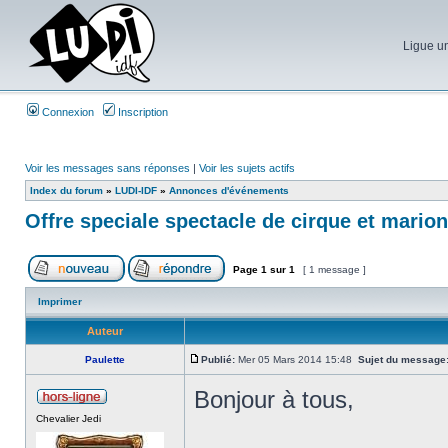
Ligue un
Connexion
Inscription
Voir les messages sans réponses
|
Voir les sujets actifs
Index du forum
»
LUDI-IDF
»
Annonces d'événements
Offre speciale spectacle de cirque et marion
Page
1
sur
1
[ 1 message ]
Imprimer
Auteur
Paulette
Publié:
Mer 05 Mars 2014 15:48
Sujet du message
Bonjour à tous,
Chevalier Jedi