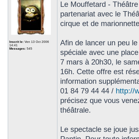
Le Mouffetard - Théâtre
partenariat avec le Théâ
cirque et de marionnett
Afin de lancer un peu le
Inscrit le:
Ven 13 Oct 2006
14:41
Messages:
545
spéciale avec une place 
7 mars à 20h30, le sam
16h. Cette offre est ré
information supplémenta
01 84 79 44 44 /
http:/
précisez que vous venez 
théâtrale.
Le spectacle se joue ju
Pantin. Pour toute info