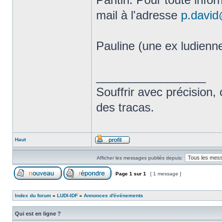
mail à l'adresse
p.david
Pauline (une ex ludienn
_________________
Souffrir avec précision, 
des tracas.
Haut
Afficher les messages publiés depuis:
Page
1
sur
1
[ 1 message ]
Index du forum
»
LUDI-IDF
»
Annonces d'événements
Qui est en ligne ?