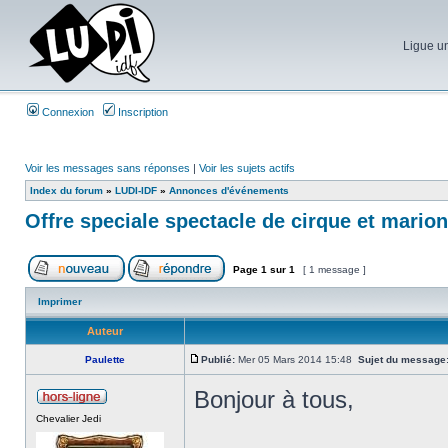
Ligue un
Connexion
Inscription
Voir les messages sans réponses
|
Voir les sujets actifs
Index du forum
»
LUDI-IDF
»
Annonces d'événements
Offre speciale spectacle de cirque et marion
Page
1
sur
1
[ 1 message ]
Imprimer
Auteur
Paulette
Publié:
Mer 05 Mars 2014 15:48
Sujet du message
Bonjour à tous,
Chevalier Jedi