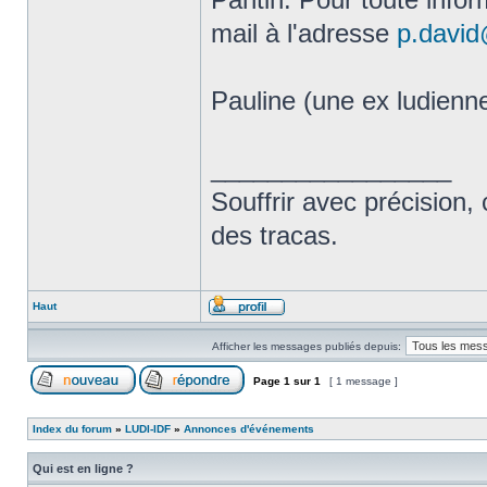
mail à l'adresse
p.david
Pauline (une ex ludienn
_________________
Souffrir avec précision, 
des tracas.
Haut
Afficher les messages publiés depuis:
Page
1
sur
1
[ 1 message ]
Index du forum
»
LUDI-IDF
»
Annonces d'événements
Qui est en ligne ?