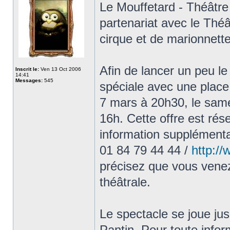
Le Mouffetard - Théâtre
partenariat avec le Théâ
cirque et de marionnett
Afin de lancer un peu le
Inscrit le:
Ven 13 Oct 2006
14:41
Messages:
545
spéciale avec une place 
7 mars à 20h30, le sam
16h. Cette offre est ré
information supplémenta
01 84 79 44 44 /
http:/
précisez que vous venez 
théâtrale.
Le spectacle se joue ju
Pantin. Pour toute info