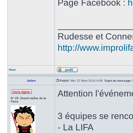
Page Facebook :
h
______________
Rudesse et Conne
http://www.improli
Haut
Julien
Publié:
Mer 12 Mars 2014 9:08
Sujet du message:
R
Attention l'événeme
N° 29: Grand maître de la
Farce
3 équipes se renco
- La LIFA