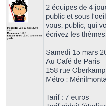
2 équipes de 4 joue
public et sous l'oeil
vous, public, qui v
Inscrit le:
Lun 13 Sep 2004
0:00
écrivez les thèmes
Messages:
1782
Localisation:
Là où la force me
guide
Samedi 15 mars 2
Au Café de Paris
158 rue Oberkampf
Métro : Ménilmont
Tarif : 7 euros