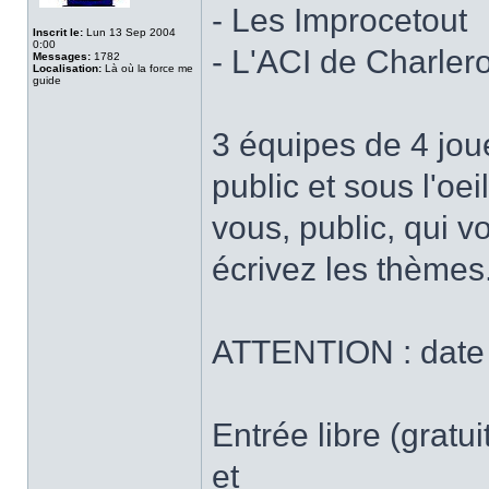
- Les Improcetout
Inscrit le:
Lun 13 Sep 2004
0:00
- L'ACI de Charlero
Messages:
1782
Localisation:
Là où la force me
guide
3 équipes de 4 joue
public et sous l'oeil
vous, public, qui v
écrivez les thèmes
ATTENTION : date e
Entrée libre (gratu
et