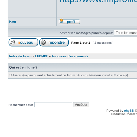
Haut
Afficher les messages publiés depuis:
Page
1
sur
1
[ 2 messages ]
Index du forum
»
LUDI-IDF
»
Annonces d'événements
Qui est en ligne ?
Utilisateur(s) parcourant actuellement ce forum : Aucun utilisateur inscrit et 3 invité(s)
Rechercher pour:
Powered by
phpBB
©
Traduction réalisé