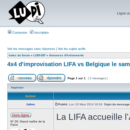
Ligue un
Connexion
Inscription
Voir les messages sans réponses
|
Voir les sujets actifs
Index du forum
»
LUDI-IDF
»
Annonces d'événements
4x4 d'improvisation LIFA vs Belgique le sam
Page
1
sur
1
[ 2 messages ]
Imprimer
Auteur
Julien
Publié:
Lun 10 Mars 2014 16:04
Sujet du message
La LIFA accueille l
N° 29: Grand maître de la
Farce