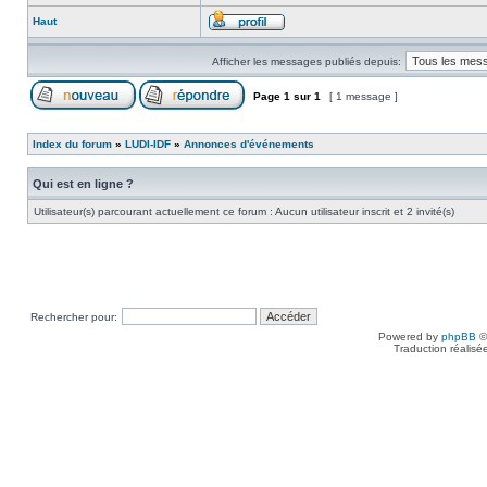
Haut
Afficher les messages publiés depuis:
Page
1
sur
1
[ 1 message ]
Index du forum
»
LUDI-IDF
»
Annonces d'événements
Qui est en ligne ?
Utilisateur(s) parcourant actuellement ce forum : Aucun utilisateur inscrit et 2 invité(s)
Rechercher pour:
Powered by
phpBB
©
Traduction réalisé