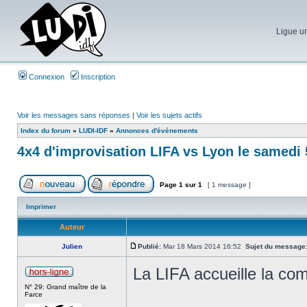
Ligue un
Connexion
Inscription
Voir les messages sans réponses
|
Voir les sujets actifs
Index du forum
»
LUDI-IDF
»
Annonces d'événements
4x4 d'improvisation LIFA vs Lyon le samedi 5
Page
1
sur
1
[ 1 message ]
Imprimer
Auteur
Julien
Publié:
Mar 18 Mars 2014 16:52
Sujet du message
La LIFA accueille la co
N° 29: Grand maître de la
Farce