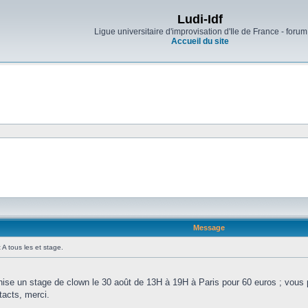
Ludi-Idf
Ligue universitaire d'improvisation d'Ile de France - forum
Accueil du site
Message
:
A tous les et stage.
anise un stage de clown le 30 août de 13H à 19H à Paris pour 60 euros ; vous
tacts, merci.