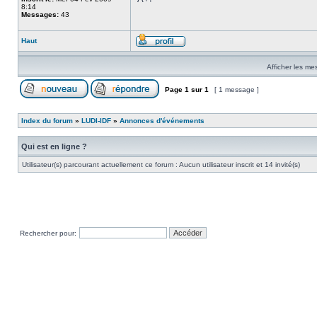
8:14
Messages:
43
Haut
Afficher les me
Page
1
sur
1
[ 1 message ]
Index du forum
»
LUDI-IDF
»
Annonces d'événements
Qui est en ligne ?
Utilisateur(s) parcourant actuellement ce forum : Aucun utilisateur inscrit et 14 invité(s)
Rechercher pour: