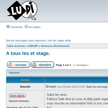
Connexion
Inscription
Voir les messages sans réponses
|
Voir les sujets actifs
Index du forum
»
LUDI-IDF
»
Annonces d'événements
A tous les et stage.
Page
1
sur
1
[ 1 message ]
Imprimer
Auteur
Bidouille
Publié:
Lun 25 Août 2014 12:25
Sujet du message
Salut les amis.
Fabrice Salé dont je vous ai déjà parlé org
Apprenti padawan
vous inscrire ou transmettre l'info à vos con
A+!
Inscrit le:
Mer 04 Fév 2009