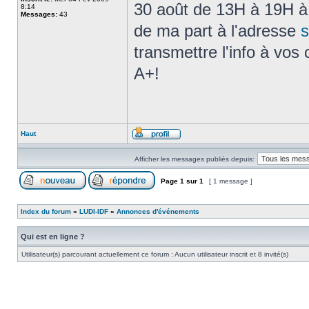
30 août de 13H à 19H à 
8:14
Messages:
43
de ma part à l'adresse
s
transmettre l'info à vos 
A+!
Haut
Afficher les messages publiés depuis:
Page
1
sur
1
[ 1 message ]
Index du forum
»
LUDI-IDF
»
Annonces d'événements
Qui est en ligne ?
Utilisateur(s) parcourant actuellement ce forum : Aucun utilisateur inscrit et 8 invité(s)