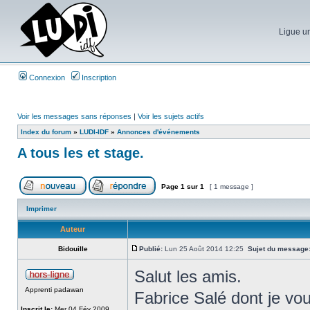
Ligue un
Connexion
Inscription
Voir les messages sans réponses
|
Voir les sujets actifs
Index du forum
»
LUDI-IDF
»
Annonces d'événements
A tous les et stage.
Page
1
sur
1
[ 1 message ]
Imprimer
Auteur
Bidouille
Publié:
Lun 25 Août 2014 12:25
Sujet du message
Salut les amis.
Apprenti padawan
Fabrice Salé dont je vou
Inscrit le:
Mer 04 Fév 2009