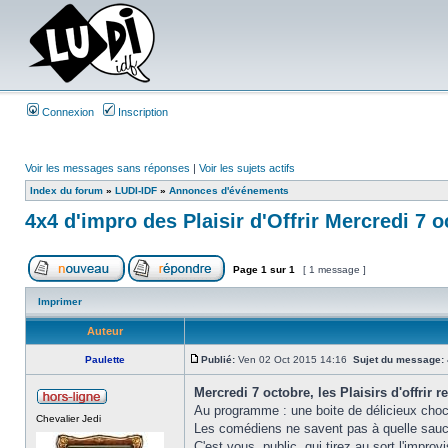
Connexion
Inscription
Voir les messages sans réponses
|
Voir les sujets actifs
Index du forum
»
LUDI-IDF
»
Annonces d'événements
4x4 d'impro des Plaisir d'Offrir Mercredi 7 
Page
1
sur
1
[ 1 message ]
Imprimer
Auteur
Paulette
Publié:
Ven 02 Oct 2015 14:16
Sujet du message:
Mercredi 7 octobre, les Plaisirs d'offrir r
Au programme : une boite de délicieux choco
Chevalier Jedi
Les comédiens ne savent pas à quelle sauc
C'est vous, public, qui tirez au sort l'impro