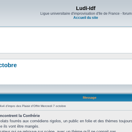
Ludi-Idf
Ligue universitaire d'improvisation d'Ile de France - forum
Accueil du site
octobre
Message
4x4 d'impro des Plaisir d'Offrir Mercredi 7 octobre
encontrent la Confrérie
lats fourrés aux comédiens rigolos, un public en folie et des thèmes toujours
e ils vont être mangés.
visateur qui se retrouve sur scène, avec un thème qu'il ne connait pas.