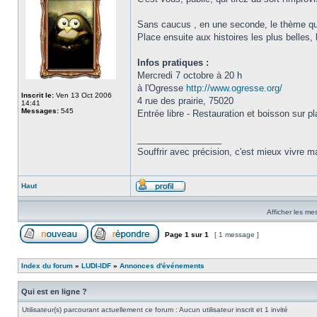
Sans caucus , en une seconde, le thème qu
Place ensuite aux histoires les plus belles,
Infos pratiques :
Mercredi 7 octobre à 20 h
à l'Ogresse
http://www.ogresse.org/
Inscrit le:
Ven 13 Oct 2006
4 rue des prairie, 75020
14:41
Messages:
545
Entrée libre - Restauration et boisson sur p
_________________
Souffrir avec précision, c'est mieux vivre ma
Haut
Afficher les me
Page
1
sur
1
[ 1 message ]
Index du forum
»
LUDI-IDF
»
Annonces d'événements
Qui est en ligne ?
Utilisateur(s) parcourant actuellement ce forum : Aucun utilisateur inscrit et 1 invité