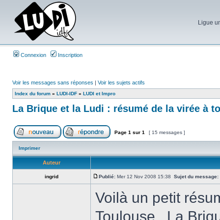
Ligue un
Connexion
Inscription
Voir les messages sans réponses
|
Voir les sujets actifs
Index du forum
»
LUDI-IDF
»
LUDI et Impro
La Brique et la Ludi : résumé de la virée à t
Page
1
sur
1
[ 15 messages ]
Imprimer
Auteur
ingrid
Publié:
Mer 12 Nov 2008 15:38
Sujet du message:
Voilà un petit résu
Toulouse . La Brique