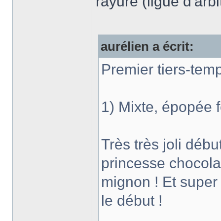
rayure (ligue d'arb
aurélien a écrit:
Premier tiers-tem
1) Mixte, épopée f
Très très joli déb
princesse chocolat
mignon ! Et super
le début !