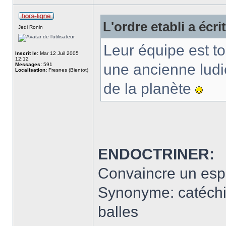
L'ordre etabli a écrit
Jedi Ronin
Leur équipe est 
Inscrit le:
Mar 12 Juil 2005
12:12
une ancienne ludi
Messages:
591
Localisation:
Fresnes (Bientot)
de la planète
ENDOCTRINER:
Convaincre un espri
Synonyme: catéchis
balles