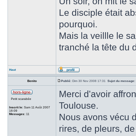
Un soir, on mit le s
Le disciple était a
pourquoi.
Mais la veillle le s
tranché la tête du d
Haut
Benito
Publié:
Dim 30 Nov 2008 17:31
Sujet du message:
Merci d'avoir affro
Petit scarabée
Toulouse.
Inscrit le:
Sam 11 Août 2007
16:09
Nous avons vécu de
Messages:
11
rires, de pleurs, d