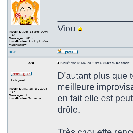
______________
Viou
Inscrit le:
Lun 13 Sep 2004
9:43
Messages:
2013
Localisation:
Sur la planète
Marshmallow
Haut
ced
Publié:
Mar 18 Nov 2008 0:54
Sujet du message:
D'autant plus que t
Petit youki
meilleure improvis
Inscrit le:
Mar 18 Nov 2008
0:47
en fait elle est peu
Messages:
1
Localisation:
Toulouse
drôle.
Très chouette renc