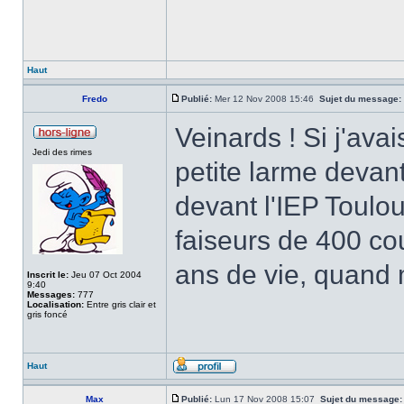
Haut
Fredo
Publié:
Mer 12 Nov 2008 15:46
Sujet du message:
Veinards ! Si j'avai
Jedi des rimes
petite larme devant
devant l'IEP Toulo
faiseurs de 400 coup
ans de vie, quand
Inscrit le:
Jeu 07 Oct 2004
9:40
Messages:
777
Localisation:
Entre gris clair et
gris foncé
Haut
Max
Publié:
Lun 17 Nov 2008 15:07
Sujet du message: