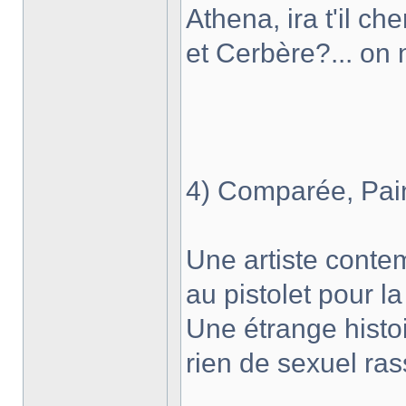
Athena, ira t'il c
et Cerbère?... on n
4) Comparée, Pain
Une artiste cont
au pistolet pour l
Une étrange histo
rien de sexuel ras