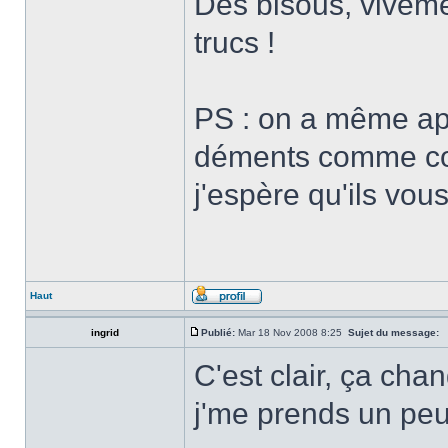
Des bisous, viveme
trucs !
PS : on a même app
déments comme com
j'espère qu'ils vou
Haut
ingrid
Publié:
Mar 18 Nov 2008 8:25
Sujet du message:
C'est clair, ça chan
j'me prends un pe