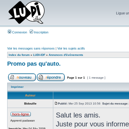
Ligue un
Connexion
Inscription
Voir les messages sans réponses
|
Voir les sujets actifs
Index du forum
»
LUDI-IDF
»
Annonces d'événements
Promo pas qu'auto.
Page
1
sur
1
[ 1 message ]
Imprimer
Auteur
Bidouille
Publié:
Mer 25 Sep 2013 10:56
Sujet du message:
Salut les amis.
Apprenti padawan
Juste pour vous informer 
Inscrit le:
Mer 04 Fév 2009