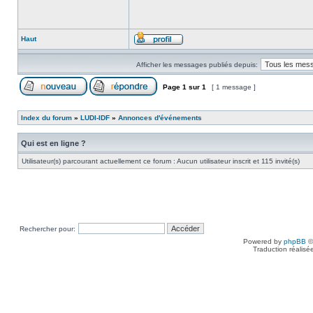
Haut
Afficher les messages publiés depuis:
Page
1
sur
1
[ 1 message ]
Index du forum
»
LUDI-IDF
»
Annonces d'événements
Qui est en ligne ?
Utilisateur(s) parcourant actuellement ce forum : Aucun utilisateur inscrit et 115 invité(s)
Rechercher pour:
Powered by
phpBB
©
Traduction réalisé