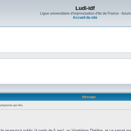
Ludi-Idf
Ligue universitaire d'improvisation d'Ile de France - forum
Accueil du site
Message
topromo jan-fév.
:
acle jeune-tout public (à partir de 5 ans), au Vingtième Théâtre, et ce seront 