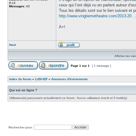
8:14
ceux qui l’ont déjà vu en parlent autour d’e
Messages:
43
Tous les détails sont sur le lien suivant et po
http://www.vingtiemetheatre.com/2013-20 ..
A+!
Haut
Afficher les me
Page
1
sur
1
[ 1 message ]
Index du forum
»
LUDI-IDF
»
Annonces d'événements
Qui est en ligne ?
Utilisateur(s) parcourant actuellement ce forum : Aucun utilisateur inscrit et 5 invité(s)
Rechercher pour: