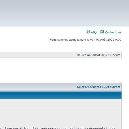
FAQ
Rechercher
Nous sommes actuellement le Ven 07 Août 2026 0:00
Heures au format UTC + 1 heure
Sujet précédent
|
Sujet suivant
mes dernières dates, donc que ceux qui ne l’ont pas vu viennent et que