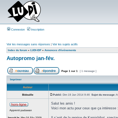
Connexion
Inscription
Voir les messages sans réponses
|
Voir les sujets actifs
Index du forum
»
LUDI-IDF
»
Annonces d'événements
Autopromo jan-fév.
Page
1
sur
1
[ 1 message ]
Imprimer
Auteur
Bidouille
Publié:
Dim 19 Jan 2014 9:46
Sujet du message:
Au
Salut les amis !
Voici mon actu pour ceux que ça intéresse 
Apprenti padawan
Il s’agit de la reprise de Kamishibaï, spect
Inscrit le:
Mer 04 Fév 2009