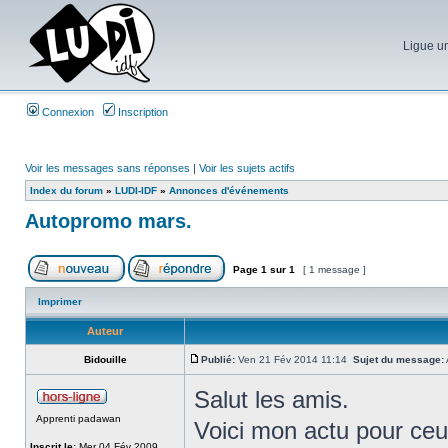
Ligue un
Connexion
Inscription
Voir les messages sans réponses
|
Voir les sujets actifs
Index du forum
»
LUDI-IDF
»
Annonces d'événements
Autopromo mars.
Page
1
sur
1
[ 1 message ]
Imprimer
Auteur
Bidouille
Publié:
Ven 21 Fév 2014 11:14
Sujet du message:
Salut les amis.
Apprenti padawan
Voici mon actu pour ceu
Inscrit le:
Mer 04 Fév 2009