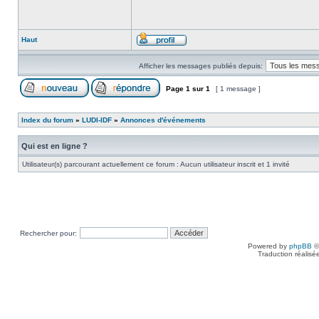
Haut
Afficher les messages publiés depuis:
Page
1
sur
1
[ 1 message ]
Index du forum
»
LUDI-IDF
»
Annonces d'événements
Qui est en ligne ?
Utilisateur(s) parcourant actuellement ce forum : Aucun utilisateur inscrit et 1 invité
Rechercher pour:
Powered by
phpBB
©
Traduction réalisé