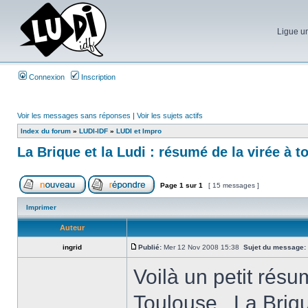
Ligue un
Connexion
Inscription
Voir les messages sans réponses
|
Voir les sujets actifs
Index du forum
»
LUDI-IDF
»
LUDI et Impro
La Brique et la Ludi : résumé de la virée à t
Page
1
sur
1
[ 15 messages ]
Imprimer
Auteur
ingrid
Publié:
Mer 12 Nov 2008 15:38
Sujet du message:
Voilà un petit résu
Toulouse . La Brique