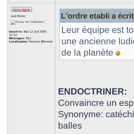
L'ordre etabli a écrit
Jedi Ronin
Leur équipe est 
Inscrit le:
Mar 12 Juil 2005
12:12
une ancienne ludi
Messages:
591
Localisation:
Fresnes (Bientot)
de la planète
ENDOCTRINER:
Convaincre un espri
Synonyme: catéchis
balles