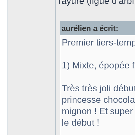
rayure (ligue d'arb
aurélien a écrit:
Premier tiers-tem
1) Mixte, épopée f
Très très joli déb
princesse chocolat
mignon ! Et super
le début !