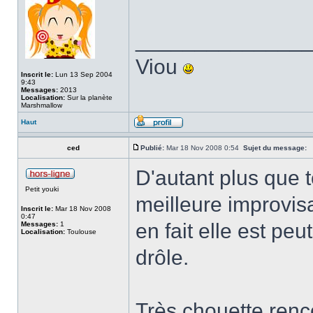
______________
Viou
Inscrit le:
Lun 13 Sep 2004
9:43
Messages:
2013
Localisation:
Sur la planète
Marshmallow
Haut
ced
Publié:
Mar 18 Nov 2008 0:54
Sujet du message:
D'autant plus que t
Petit youki
meilleure improvis
Inscrit le:
Mar 18 Nov 2008
0:47
en fait elle est peu
Messages:
1
Localisation:
Toulouse
drôle.
Très chouette renc