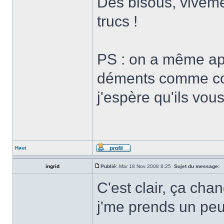
Des bisous, viveme
trucs !
PS : on a même app
déments comme com
j'espère qu'ils vou
Haut
ingrid
Publié:
Mar 18 Nov 2008 8:25
Sujet du message:
C'est clair, ça chan
j'me prends un pe