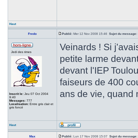
Haut
Fredo
Publié:
Mer 12 Nov 2008 15:46
Sujet du message:
Veinards ! Si j'avai
Jedi des rimes
petite larme devant
devant l'IEP Toulo
faiseurs de 400 coup
ans de vie, quand
Inscrit le:
Jeu 07 Oct 2004
9:40
Messages:
777
Localisation:
Entre gris clair et
gris foncé
Haut
Max
Publié:
Lun 17 Nov 2008 15:07
Sujet du message: