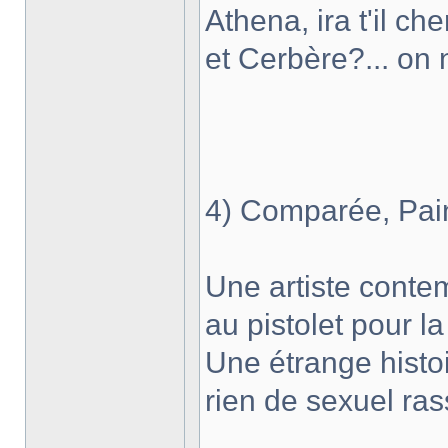
Athena, ira t'il c
et Cerbère?... on n
4) Comparée, Pain
Une artiste cont
au pistolet pour l
Une étrange histo
rien de sexuel ras