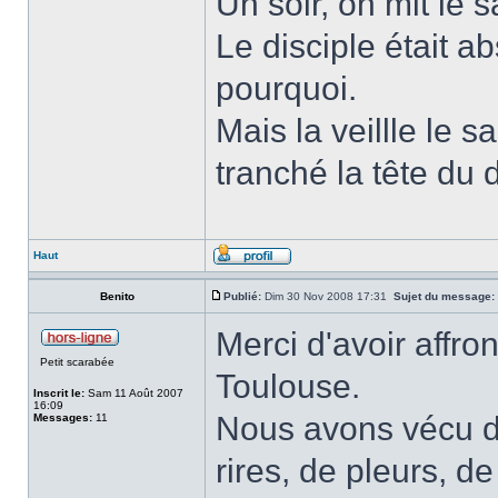
Un soir, on mit le s
Le disciple était a
pourquoi.
Mais la veillle le s
tranché la tête du d
Haut
Benito
Publié:
Dim 30 Nov 2008 17:31
Sujet du message:
Merci d'avoir affro
Petit scarabée
Toulouse.
Inscrit le:
Sam 11 Août 2007
16:09
Nous avons vécu de
Messages:
11
rires, de pleurs, d